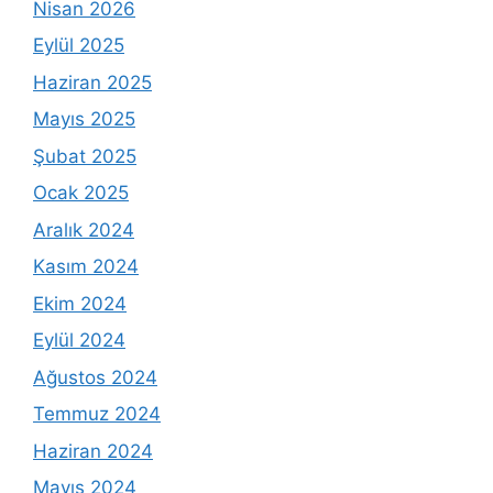
Nisan 2026
Eylül 2025
Haziran 2025
Mayıs 2025
Şubat 2025
Ocak 2025
Aralık 2024
Kasım 2024
Ekim 2024
Eylül 2024
Ağustos 2024
Temmuz 2024
Haziran 2024
Mayıs 2024