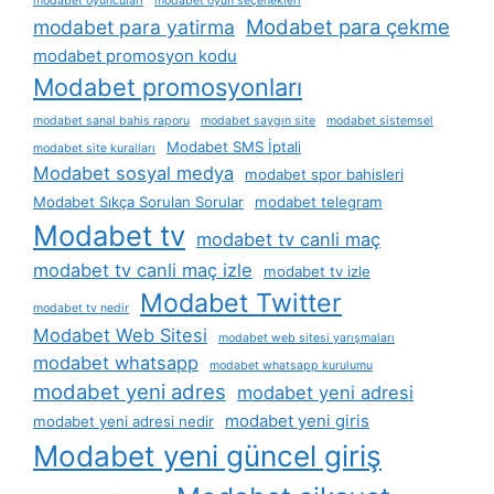
modabet oyuncuları
modabet oyun seçenekleri
Modabet para çekme
modabet para yatirma
modabet promosyon kodu
Modabet promosyonları
modabet sanal bahis raporu
modabet saygın site
modabet sistemsel
Modabet SMS İptali
modabet site kuralları
Modabet sosyal medya
modabet spor bahisleri
Modabet Sıkça Sorulan Sorular
modabet telegram
Modabet tv
modabet tv canli maç
modabet tv canli maç izle
modabet tv izle
Modabet Twitter
modabet tv nedir
Modabet Web Sitesi
modabet web sitesi yarışmaları
modabet whatsapp
modabet whatsapp kurulumu
modabet yeni adres
modabet yeni adresi
modabet yeni giris
modabet yeni adresi nedir
Modabet yeni güncel giriş