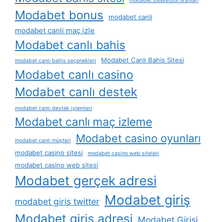
modabet basketbol oranları
Modabet bonus
modabet canli
modabet canli maç izle
Modabet canlı bahis
Modabet Canlı Bahis Sitesi
modabet canlı bahis seçenekleri
Modabet canlı casino
Modabet canlı destek
modabet canlı destek işlemleri
Modabet canlı maç izleme
Modabet casino oyunları
modabet canlı müşteri
modabet casino sitesi
modabet casino web siteleri
modabet casino web sitesi
Modabet gerçek adresi
Modabet giriş
modabet giris twitter
Modabet giriş adresi
Modabet Girişi