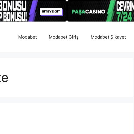
Modabet
Modabet Giriş
Modabet Şikayet
te