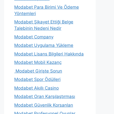
Modabet Para Birimi Ve Ödeme
Yöntemleri
Modabet Şikayet Ettiği Belge
Talebinin Nedeni Nedir
Modabet Company
Modabet Uygulama Yükleme
Modabet Lisans Bilgileri Hakkında
Modabet Mobil Kazanç
Modabet Girişte Sorun
Modabet Spor Ödülleri
Modabet Akıllı Casino
Modabet Oran Karşılaştırması
Modabet Güvenlik Korsanları
Modabet Profesyonel Oyunlar