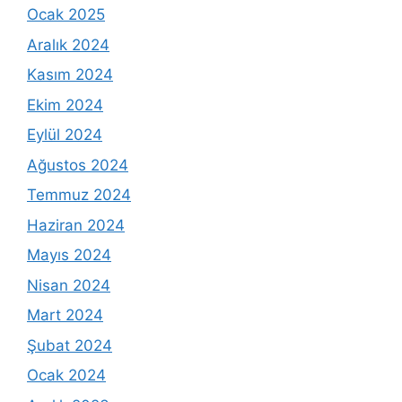
Ocak 2025
Aralık 2024
Kasım 2024
Ekim 2024
Eylül 2024
Ağustos 2024
Temmuz 2024
Haziran 2024
Mayıs 2024
Nisan 2024
Mart 2024
Şubat 2024
Ocak 2024