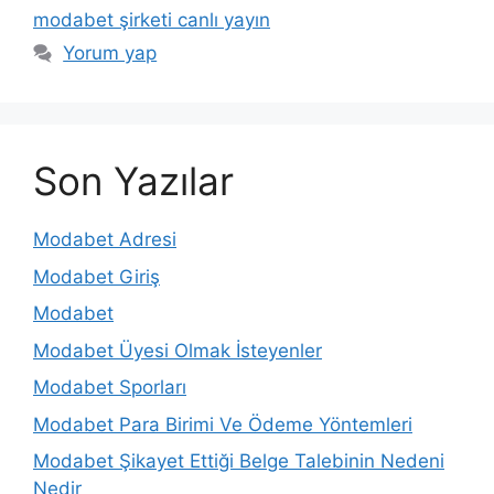
modabet şirketi canlı yayın
Yorum yap
Son Yazılar
Modabet Adresi
Modabet Giriş
Modabet
Modabet Üyesi Olmak İsteyenler
Modabet Sporları
Modabet Para Birimi Ve Ödeme Yöntemleri
Modabet Şikayet Ettiği Belge Talebinin Nedeni
Nedir