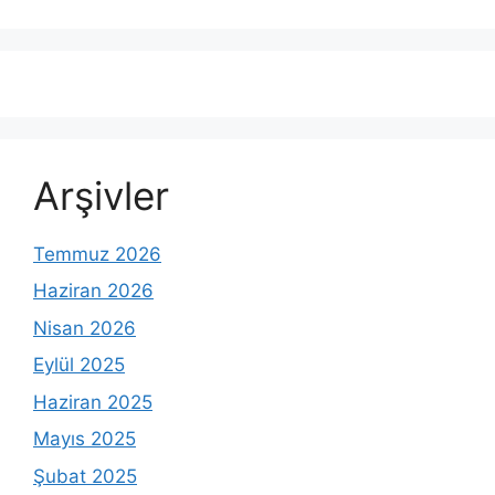
Arşivler
Temmuz 2026
Haziran 2026
Nisan 2026
Eylül 2025
Haziran 2025
Mayıs 2025
Şubat 2025