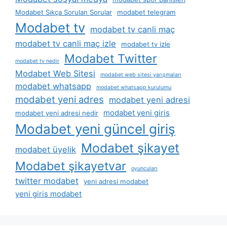
Modabet Sıkça Sorulan Sorular
modabet telegram
Modabet tv
modabet tv canli maç
modabet tv canli maç izle
modabet tv izle
Modabet Twitter
modabet tv nedir
Modabet Web Sitesi
modabet web sitesi yarışmaları
modabet whatsapp
modabet whatsapp kurulumu
modabet yeni adres
modabet yeni adresi
modabet yeni giris
modabet yeni adresi nedir
Modabet yeni güncel giriş
Modabet şikayet
modabet üyelik
Modabet şikayetvar
oyuncuları
twitter modabet
yeni adresi modabet
yeni giris modabet