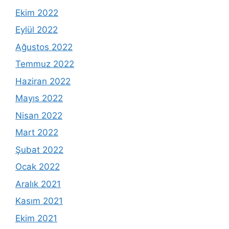
Ekim 2022
Eylül 2022
Ağustos 2022
Temmuz 2022
Haziran 2022
Mayıs 2022
Nisan 2022
Mart 2022
Şubat 2022
Ocak 2022
Aralık 2021
Kasım 2021
Ekim 2021