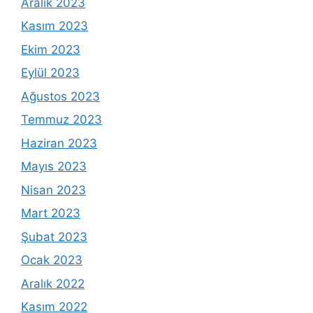
Aralık 2023
Kasım 2023
Ekim 2023
Eylül 2023
Ağustos 2023
Temmuz 2023
Haziran 2023
Mayıs 2023
Nisan 2023
Mart 2023
Şubat 2023
Ocak 2023
Aralık 2022
Kasım 2022