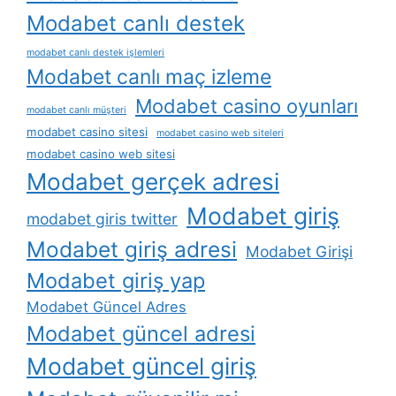
Modabet canlı destek
modabet canlı destek işlemleri
Modabet canlı maç izleme
Modabet casino oyunları
modabet canlı müşteri
modabet casino sitesi
modabet casino web siteleri
modabet casino web sitesi
Modabet gerçek adresi
Modabet giriş
modabet giris twitter
Modabet giriş adresi
Modabet Girişi
Modabet giriş yap
Modabet Güncel Adres
Modabet güncel adresi
Modabet güncel giriş