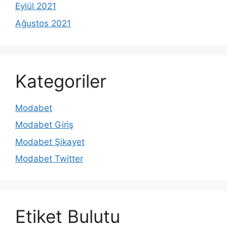
Eylül 2021
Ağustos 2021
Kategoriler
Modabet
Modabet Giriş
Modabet Şikayet
Modabet Twitter
Etiket Bulutu