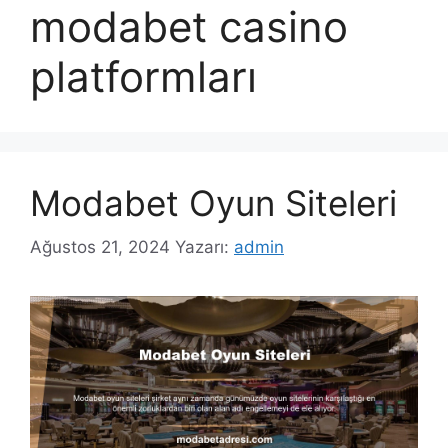
modabet casino
platformları
Modabet Oyun Siteleri
Ağustos 21, 2024
Yazarı:
admin