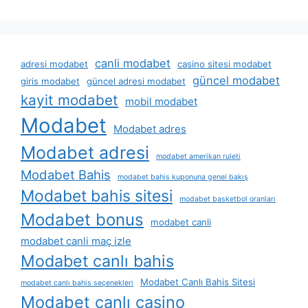
canli modabet
adresi modabet
casino sitesi modabet
güncel modabet
giris modabet
güncel adresi modabet
kayit modabet
mobil modabet
Modabet
Modabet adres
Modabet adresi
modabet amerikan ruleti
Modabet Bahis
modabet bahis kuponuna genel bakış
Modabet bahis sitesi
modabet basketbol oranları
Modabet bonus
modabet canli
modabet canli maç izle
Modabet canlı bahis
Modabet Canlı Bahis Sitesi
modabet canlı bahis seçenekleri
Modabet canlı casino