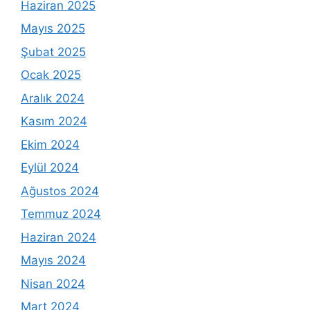
Haziran 2025
Mayıs 2025
Şubat 2025
Ocak 2025
Aralık 2024
Kasım 2024
Ekim 2024
Eylül 2024
Ağustos 2024
Temmuz 2024
Haziran 2024
Mayıs 2024
Nisan 2024
Mart 2024