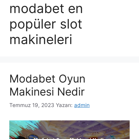
modabet en
popüler slot
makineleri
Modabet Oyun
Makinesi Nedir
Temmuz 19, 2023
Yazarı:
admin