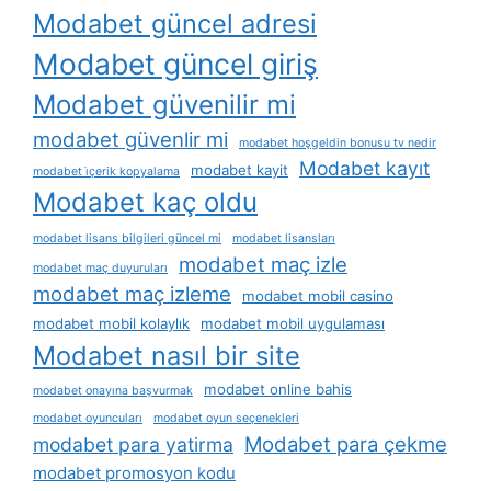
Modabet güncel adresi
Modabet güncel giriş
Modabet güvenilir mi
modabet güvenlir mi
modabet hoşgeldin bonusu tv nedir
Modabet kayıt
modabet kayit
modabet i̇çerik kopyalama
Modabet kaç oldu
modabet lisans bilgileri güncel mi
modabet lisansları
modabet maç izle
modabet maç duyuruları
modabet maç izleme
modabet mobil casino
modabet mobil kolaylık
modabet mobil uygulaması
Modabet nasıl bir site
modabet online bahis
modabet onayına başvurmak
modabet oyuncuları
modabet oyun seçenekleri
Modabet para çekme
modabet para yatirma
modabet promosyon kodu