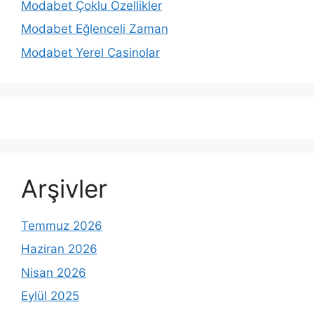
Modabet Çoklu Özellikler
Modabet Eğlenceli Zaman
Modabet Yerel Casinolar
Arşivler
Temmuz 2026
Haziran 2026
Nisan 2026
Eylül 2025