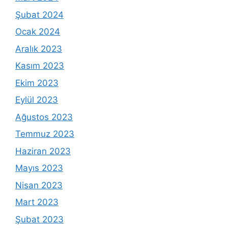
Şubat 2024
Ocak 2024
Aralık 2023
Kasım 2023
Ekim 2023
Eylül 2023
Ağustos 2023
Temmuz 2023
Haziran 2023
Mayıs 2023
Nisan 2023
Mart 2023
Şubat 2023