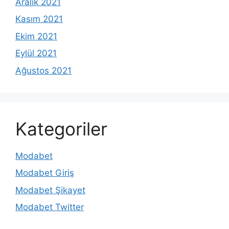
Aralık 2021
Kasım 2021
Ekim 2021
Eylül 2021
Ağustos 2021
Kategoriler
Modabet
Modabet Giriş
Modabet Şikayet
Modabet Twitter