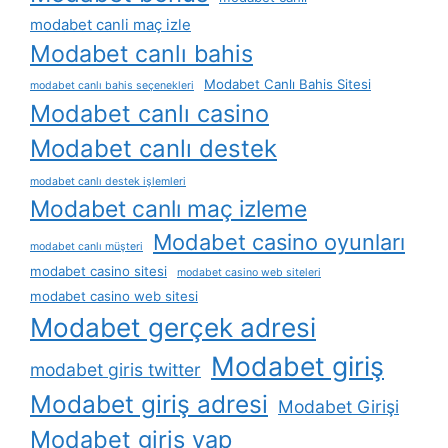
modabet canli maç izle
Modabet canlı bahis
Modabet Canlı Bahis Sitesi
modabet canlı bahis seçenekleri
Modabet canlı casino
Modabet canlı destek
modabet canlı destek işlemleri
Modabet canlı maç izleme
Modabet casino oyunları
modabet canlı müşteri
modabet casino sitesi
modabet casino web siteleri
modabet casino web sitesi
Modabet gerçek adresi
Modabet giriş
modabet giris twitter
Modabet giriş adresi
Modabet Girişi
Modabet giriş yap