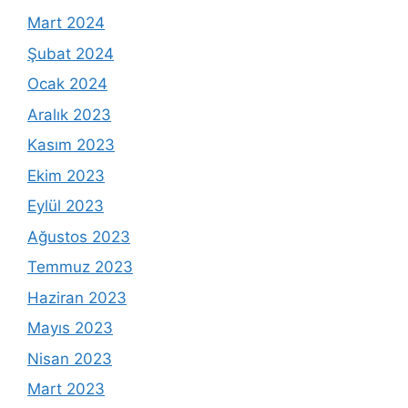
Mart 2024
Şubat 2024
Ocak 2024
Aralık 2023
Kasım 2023
Ekim 2023
Eylül 2023
Ağustos 2023
Temmuz 2023
Haziran 2023
Mayıs 2023
Nisan 2023
Mart 2023