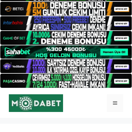
İçeriğe
atla
Menü