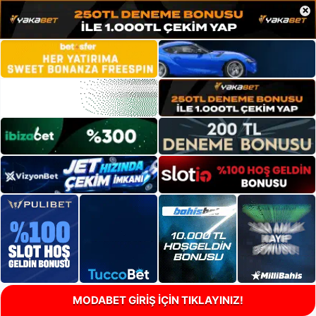
×
MODABET GİRİŞ İÇİN TIKLAYINIZ!