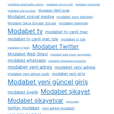
modabet sanal bahis raporu
modabet saygın site
modabet sistemsel
Modabet SMS İptali
modabet site kuralları
Modabet sosyal medya
modabet spor bahisleri
Modabet Sıkça Sorulan Sorular
modabet telegram
Modabet tv
modabet tv canli maç
modabet tv canli maç izle
modabet tv izle
Modabet Twitter
modabet tv nedir
Modabet Web Sitesi
modabet web sitesi yarışmaları
modabet whatsapp
modabet whatsapp kurulumu
modabet yeni adres
modabet yeni adresi
modabet yeni giris
modabet yeni adresi nedir
Modabet yeni güncel giriş
Modabet şikayet
modabet üyelik
Modabet şikayetvar
oyuncuları
twitter modabet
yeni adresi modabet