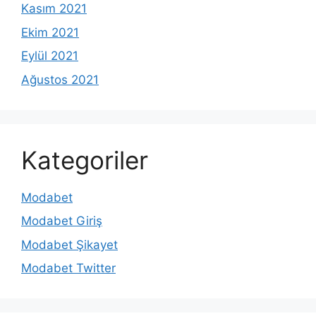
Kasım 2021
Ekim 2021
Eylül 2021
Ağustos 2021
Kategoriler
Modabet
Modabet Giriş
Modabet Şikayet
Modabet Twitter