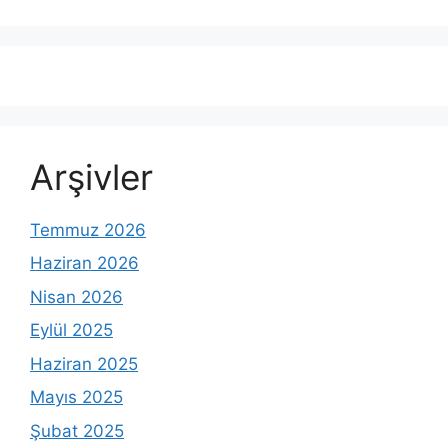
Arşivler
Temmuz 2026
Haziran 2026
Nisan 2026
Eylül 2025
Haziran 2025
Mayıs 2025
Şubat 2025