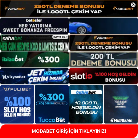
×
MODABET GİRİŞ İÇİN TIKLAYINIZ!