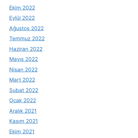
Ekim 2022
Eylül 2022
Ağustos 2022
Temmuz 2022
Haziran 2022
Mayıs 2022
Nisan 2022
Mart 2022
Şubat 2022
Ocak 2022
Aralık 2021
Kasım 2021
Ekim 2021