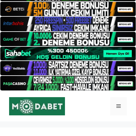
İçeriğe
atla
Menü