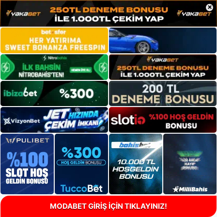
×
MODABET GİRİŞ İÇİN TIKLAYINIZ!