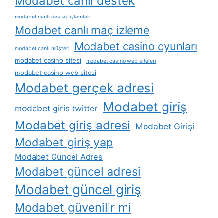
Modabet canlı destek
modabet canlı destek işlemleri
Modabet canlı maç izleme
Modabet casino oyunları
modabet canlı müşteri
modabet casino sitesi
modabet casino web siteleri
modabet casino web sitesi
Modabet gerçek adresi
Modabet giriş
modabet giris twitter
Modabet giriş adresi
Modabet Girişi
Modabet giriş yap
Modabet Güncel Adres
Modabet güncel adresi
Modabet güncel giriş
Modabet güvenilir mi