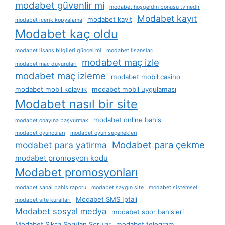
modabet güvenlir mi
modabet hoşgeldin bonusu tv nedir
Modabet kayıt
modabet kayit
modabet i̇çerik kopyalama
Modabet kaç oldu
modabet lisans bilgileri güncel mi
modabet lisansları
modabet maç izle
modabet maç duyuruları
modabet maç izleme
modabet mobil casino
modabet mobil kolaylık
modabet mobil uygulaması
Modabet nasıl bir site
modabet online bahis
modabet onayına başvurmak
modabet oyuncuları
modabet oyun seçenekleri
Modabet para çekme
modabet para yatirma
modabet promosyon kodu
Modabet promosyonları
modabet sanal bahis raporu
modabet saygın site
modabet sistemsel
Modabet SMS İptali
modabet site kuralları
Modabet sosyal medya
modabet spor bahisleri
Modabet Sıkça Sorulan Sorular
modabet telegram