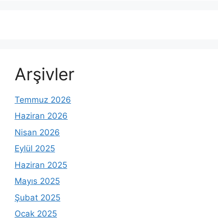
Arşivler
Temmuz 2026
Haziran 2026
Nisan 2026
Eylül 2025
Haziran 2025
Mayıs 2025
Şubat 2025
Ocak 2025