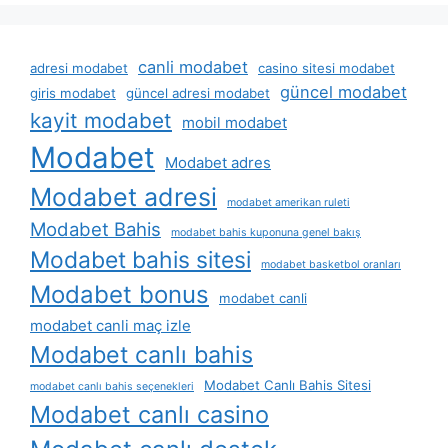
canli modabet
adresi modabet
casino sitesi modabet
güncel modabet
giris modabet
güncel adresi modabet
kayit modabet
mobil modabet
Modabet
Modabet adres
Modabet adresi
modabet amerikan ruleti
Modabet Bahis
modabet bahis kuponuna genel bakış
Modabet bahis sitesi
modabet basketbol oranları
Modabet bonus
modabet canli
modabet canli maç izle
Modabet canlı bahis
Modabet Canlı Bahis Sitesi
modabet canlı bahis seçenekleri
Modabet canlı casino