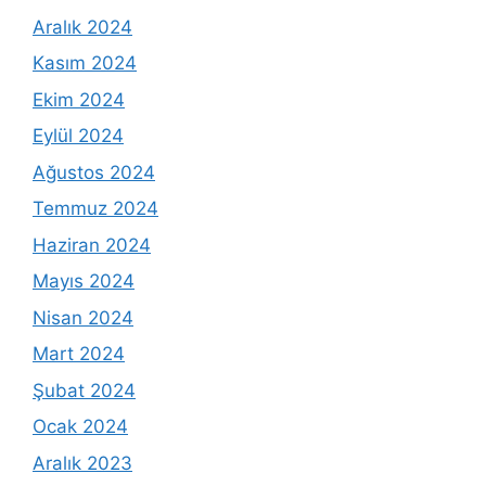
Aralık 2024
Kasım 2024
Ekim 2024
Eylül 2024
Ağustos 2024
Temmuz 2024
Haziran 2024
Mayıs 2024
Nisan 2024
Mart 2024
Şubat 2024
Ocak 2024
Aralık 2023