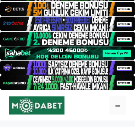
İçeriğe
atla
Menü