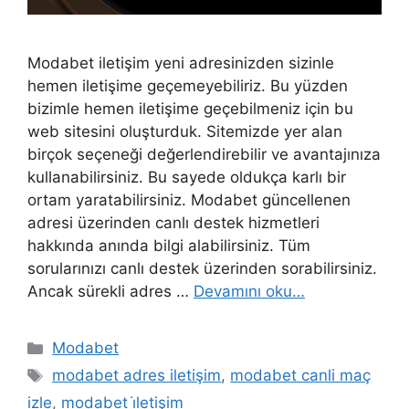
Modabet iletişim yeni adresinizden sizinle
hemen iletişime geçemeyebiliriz. Bu yüzden
bizimle hemen iletişime geçebilmeniz için bu
web sitesini oluşturduk. Sitemizde yer alan
birçok seçeneği değerlendirebilir ve avantajınıza
kullanabilirsiniz. Bu sayede oldukça karlı bir
ortam yaratabilirsiniz. Modabet güncellenen
adresi üzerinden canlı destek hizmetleri
hakkında anında bilgi alabilirsiniz. Tüm
sorularınızı canlı destek üzerinden sorabilirsiniz.
Ancak sürekli adres …
Devamını oku…
Kategoriler
Modabet
Etiketler
modabet adres iletişim
,
modabet canli maç
izle
,
modabet i̇letişim