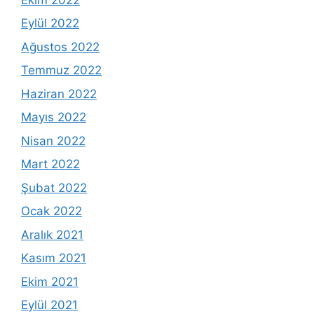
Eylül 2022
Ağustos 2022
Temmuz 2022
Haziran 2022
Mayıs 2022
Nisan 2022
Mart 2022
Şubat 2022
Ocak 2022
Aralık 2021
Kasım 2021
Ekim 2021
Eylül 2021