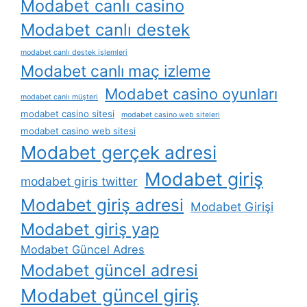
Modabet canlı casino
Modabet canlı destek
modabet canlı destek işlemleri
Modabet canlı maç izleme
Modabet casino oyunları
modabet canlı müşteri
modabet casino sitesi
modabet casino web siteleri
modabet casino web sitesi
Modabet gerçek adresi
Modabet giriş
modabet giris twitter
Modabet giriş adresi
Modabet Girişi
Modabet giriş yap
Modabet Güncel Adres
Modabet güncel adresi
Modabet güncel giriş