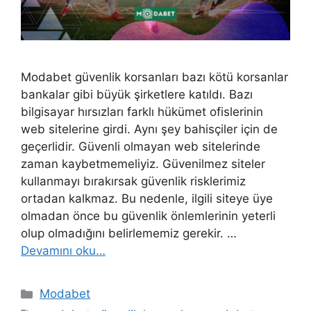
Modabet güvenlik korsanları bazı kötü korsanlar
bankalar gibi büyük şirketlere katıldı. Bazı
bilgisayar hırsızları farklı hükümet ofislerinin
web sitelerine girdi. Aynı şey bahisçiler için de
geçerlidir. Güvenli olmayan web sitelerinde
zaman kaybetmemeliyiz. Güvenilmez siteler
kullanmayı bırakırsak güvenlik risklerimiz
ortadan kalkmaz. Bu nedenle, ilgili siteye üye
olmadan önce bu güvenlik önlemlerinin yeterli
olup olmadığını belirlememiz gerekir. …
Devamını oku…
Kategoriler
Modabet