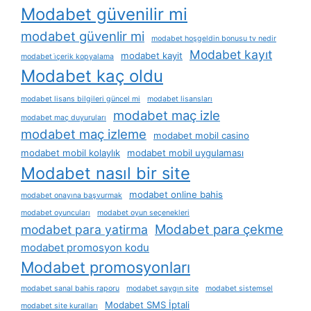
Modabet güvenilir mi
modabet güvenlir mi
modabet hoşgeldin bonusu tv nedir
Modabet kayıt
modabet kayit
modabet i̇çerik kopyalama
Modabet kaç oldu
modabet lisans bilgileri güncel mi
modabet lisansları
modabet maç izle
modabet maç duyuruları
modabet maç izleme
modabet mobil casino
modabet mobil kolaylık
modabet mobil uygulaması
Modabet nasıl bir site
modabet online bahis
modabet onayına başvurmak
modabet oyuncuları
modabet oyun seçenekleri
Modabet para çekme
modabet para yatirma
modabet promosyon kodu
Modabet promosyonları
modabet sanal bahis raporu
modabet saygın site
modabet sistemsel
Modabet SMS İptali
modabet site kuralları