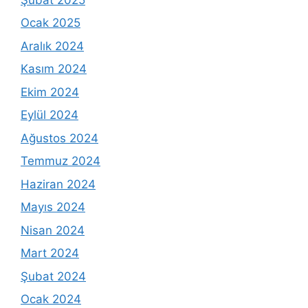
Ocak 2025
Aralık 2024
Kasım 2024
Ekim 2024
Eylül 2024
Ağustos 2024
Temmuz 2024
Haziran 2024
Mayıs 2024
Nisan 2024
Mart 2024
Şubat 2024
Ocak 2024