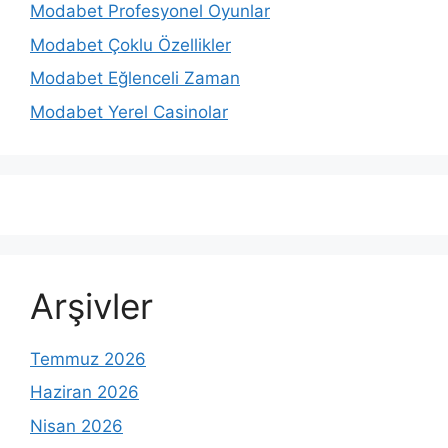
Modabet Profesyonel Oyunlar
Modabet Çoklu Özellikler
Modabet Eğlenceli Zaman
Modabet Yerel Casinolar
Arşivler
Temmuz 2026
Haziran 2026
Nisan 2026