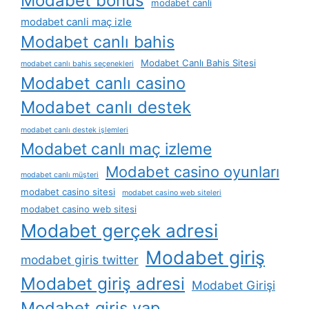
Modabet bonus
modabet canli
modabet canli maç izle
Modabet canlı bahis
Modabet Canlı Bahis Sitesi
modabet canlı bahis seçenekleri
Modabet canlı casino
Modabet canlı destek
modabet canlı destek işlemleri
Modabet canlı maç izleme
Modabet casino oyunları
modabet canlı müşteri
modabet casino sitesi
modabet casino web siteleri
modabet casino web sitesi
Modabet gerçek adresi
Modabet giriş
modabet giris twitter
Modabet giriş adresi
Modabet Girişi
Modabet giriş yap