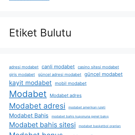
Etiket Bulutu
canli modabet
adresi modabet
casino sitesi modabet
güncel modabet
giris modabet
güncel adresi modabet
kayit modabet
mobil modabet
Modabet
Modabet adres
Modabet adresi
modabet amerikan ruleti
Modabet Bahis
modabet bahis kuponuna genel bakış
Modabet bahis sitesi
modabet basketbol oranları