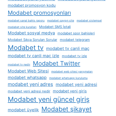
modabet promosyon kodu
Modabet promosyonları
modabet sanal bahis raporu
modabet saygın site
modabet sistemsel
Modabet SMS İptali
modabet site kuralları
Modabet sosyal medya
modabet spor bahisleri
Modabet Sıkça Sorulan Sorular
modabet telegram
Modabet tv
modabet tv canli maç
modabet tv canli maç izle
modabet tv izle
Modabet Twitter
modabet tv nedir
Modabet Web Sitesi
modabet web sitesi yarışmaları
modabet whatsapp
modabet whatsapp kurulumu
modabet yeni adres
modabet yeni adresi
modabet yeni giris
modabet yeni adresi nedir
Modabet yeni güncel giriş
Modabet şikayet
modabet üyelik