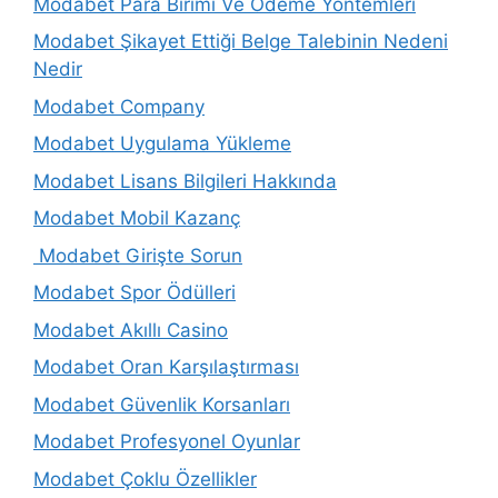
Modabet Para Birimi Ve Ödeme Yöntemleri
Modabet Şikayet Ettiği Belge Talebinin Nedeni
Nedir
Modabet Company
Modabet Uygulama Yükleme
Modabet Lisans Bilgileri Hakkında
Modabet Mobil Kazanç
Modabet Girişte Sorun
Modabet Spor Ödülleri
Modabet Akıllı Casino
Modabet Oran Karşılaştırması
Modabet Güvenlik Korsanları
Modabet Profesyonel Oyunlar
Modabet Çoklu Özellikler