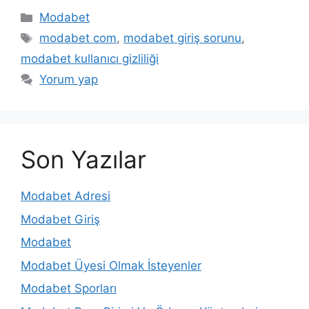
Kategoriler
Modabet
Etiketler
modabet com
,
modabet giriş sorunu
,
modabet kullanıcı gizliliği
Yorum yap
Son Yazılar
Modabet Adresi
Modabet Giriş
Modabet
Modabet Üyesi Olmak İsteyenler
Modabet Sporları