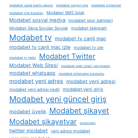
modabet sanal bahis raporu
modabet saygın site
modabet sistemsel
Modabet SMS İptali
modabet site kuralları
Modabet sosyal medya
modabet spor bahisleri
Modabet Sıkça Sorulan Sorular
modabet telegram
Modabet tv
modabet tv canli maç
modabet tv canli maç izle
modabet tv izle
Modabet Twitter
modabet tv nedir
Modabet Web Sitesi
modabet web sitesi yarışmaları
modabet whatsapp
modabet whatsapp kurulumu
modabet yeni adres
modabet yeni adresi
modabet yeni giris
modabet yeni adresi nedir
Modabet yeni güncel giriş
Modabet şikayet
modabet üyelik
Modabet şikayetvar
oyuncuları
twitter modabet
yeni adresi modabet