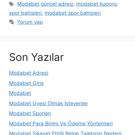
Etiketler
Modabet güncel adresi
,
modabet kuponu
spor bahisleri
,
modabet spor bahisleri
Yorum yap
Son Yazılar
Modabet Adresi
Modabet Giriş
Modabet
Modabet Üyesi Olmak İsteyenler
Modabet Sporları
Modabet Para Birimi Ve Ödeme Yöntemleri
Modabet Şikayet Ettiği Belge Talebinin Nedeni