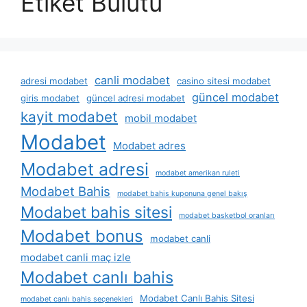
Etiket Bulutu
canli modabet
adresi modabet
casino sitesi modabet
güncel modabet
giris modabet
güncel adresi modabet
kayit modabet
mobil modabet
Modabet
Modabet adres
Modabet adresi
modabet amerikan ruleti
Modabet Bahis
modabet bahis kuponuna genel bakış
Modabet bahis sitesi
modabet basketbol oranları
Modabet bonus
modabet canli
modabet canli maç izle
Modabet canlı bahis
Modabet Canlı Bahis Sitesi
modabet canlı bahis seçenekleri