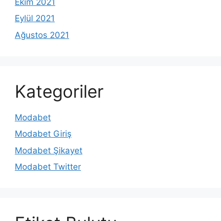
Ekim 2021
Eylül 2021
Ağustos 2021
Kategoriler
Modabet
Modabet Giriş
Modabet Şikayet
Modabet Twitter