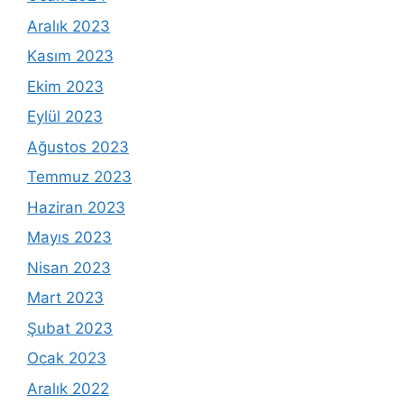
Aralık 2023
Kasım 2023
Ekim 2023
Eylül 2023
Ağustos 2023
Temmuz 2023
Haziran 2023
Mayıs 2023
Nisan 2023
Mart 2023
Şubat 2023
Ocak 2023
Aralık 2022