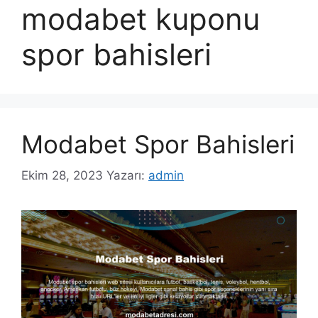
modabet kuponu
spor bahisleri
Modabet Spor Bahisleri
Ekim 28, 2023
Yazarı:
admin