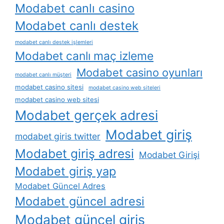
Modabet canlı casino
Modabet canlı destek
modabet canlı destek işlemleri
Modabet canlı maç izleme
Modabet casino oyunları
modabet canlı müşteri
modabet casino sitesi
modabet casino web siteleri
modabet casino web sitesi
Modabet gerçek adresi
Modabet giriş
modabet giris twitter
Modabet giriş adresi
Modabet Girişi
Modabet giriş yap
Modabet Güncel Adres
Modabet güncel adresi
Modabet güncel giriş