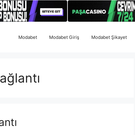
Modabet
Modabet Giriş
Modabet Şikayet
ağlantı
antı