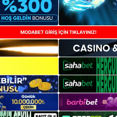
MODABET GİRİŞ İÇİN TIKLAYINIZ!