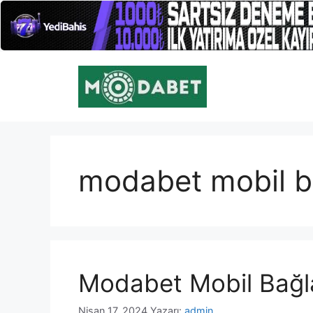
İçeriğe
atla
modabet mobil b
Modabet Mobil Bağl
Nisan 17, 2024
Yazarı:
admin