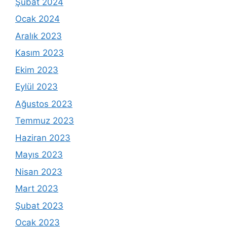
Şubat 2024
Ocak 2024
Aralık 2023
Kasım 2023
Ekim 2023
Eylül 2023
Ağustos 2023
Temmuz 2023
Haziran 2023
Mayıs 2023
Nisan 2023
Mart 2023
Şubat 2023
Ocak 2023