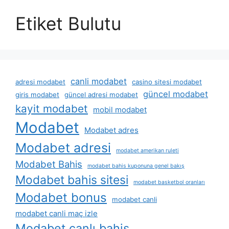
Etiket Bulutu
canli modabet
adresi modabet
casino sitesi modabet
güncel modabet
giris modabet
güncel adresi modabet
kayit modabet
mobil modabet
Modabet
Modabet adres
Modabet adresi
modabet amerikan ruleti
Modabet Bahis
modabet bahis kuponuna genel bakış
Modabet bahis sitesi
modabet basketbol oranları
Modabet bonus
modabet canli
modabet canli maç izle
Modabet canlı bahis