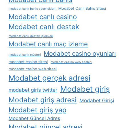
Modabet Canlı Bahis Sitesi
modabet canlı bahis seçenekleri
Modabet canlı casino
Modabet canlı destek
modabet canlı destek işlemleri
Modabet canlı maç izleme
Modabet casino oyunları
modabet canlı müşteri
modabet casino sitesi
modabet casino web siteleri
modabet casino web sitesi
Modabet gerçek adresi
Modabet giriş
modabet giris twitter
Modabet giriş adresi
Modabet Girişi
Modabet giriş yap
Modabet Güncel Adres
Modabet güncel adresi