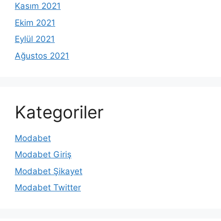
Kasım 2021
Ekim 2021
Eylül 2021
Ağustos 2021
Kategoriler
Modabet
Modabet Giriş
Modabet Şikayet
Modabet Twitter