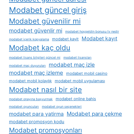
Modabet güncel giriş
Modabet güvenilir mi
modabet güvenlir mi
modabet hoşgeldin bonusu tv nedir
Modabet kayıt
modabet kayit
modabet i̇çerik kopyalama
Modabet kaç oldu
modabet lisans bilgileri güncel mi
modabet lisansları
modabet maç izle
modabet maç duyuruları
modabet maç izleme
modabet mobil casino
modabet mobil kolaylık
modabet mobil uygulaması
Modabet nasıl bir site
modabet online bahis
modabet onayına başvurmak
modabet oyuncuları
modabet oyun seçenekleri
Modabet para çekme
modabet para yatirma
modabet promosyon kodu
Modabet promosyonları