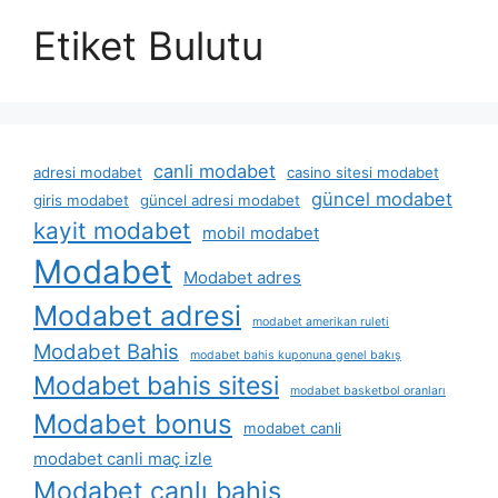
Etiket Bulutu
canli modabet
adresi modabet
casino sitesi modabet
güncel modabet
giris modabet
güncel adresi modabet
kayit modabet
mobil modabet
Modabet
Modabet adres
Modabet adresi
modabet amerikan ruleti
Modabet Bahis
modabet bahis kuponuna genel bakış
Modabet bahis sitesi
modabet basketbol oranları
Modabet bonus
modabet canli
modabet canli maç izle
Modabet canlı bahis