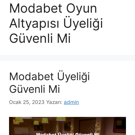
Modabet Oyun
Altyapısı Üyeliği
Güvenli Mi
Modabet Üyeliği
Güvenli Mi
Ocak 25, 2023
Yazarı:
admin