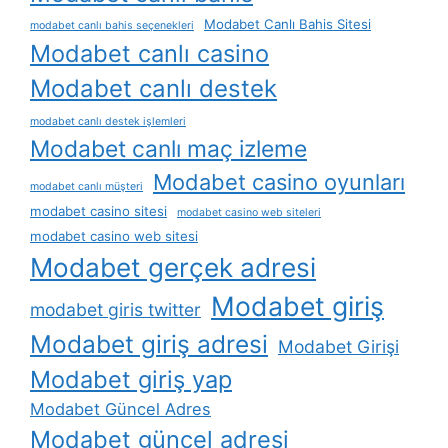
Modabet Canlı Bahis Sitesi
modabet canlı bahis seçenekleri
Modabet canlı casino
Modabet canlı destek
modabet canlı destek işlemleri
Modabet canlı maç izleme
Modabet casino oyunları
modabet canlı müşteri
modabet casino sitesi
modabet casino web siteleri
modabet casino web sitesi
Modabet gerçek adresi
Modabet giriş
modabet giris twitter
Modabet giriş adresi
Modabet Girişi
Modabet giriş yap
Modabet Güncel Adres
Modabet güncel adresi