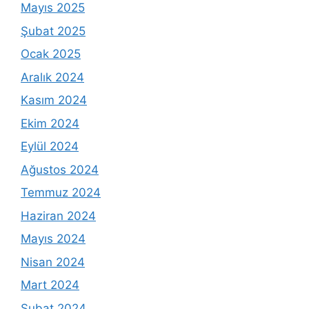
Mayıs 2025
Şubat 2025
Ocak 2025
Aralık 2024
Kasım 2024
Ekim 2024
Eylül 2024
Ağustos 2024
Temmuz 2024
Haziran 2024
Mayıs 2024
Nisan 2024
Mart 2024
Şubat 2024