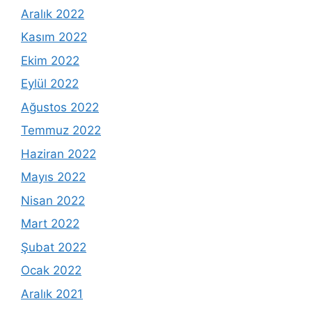
Aralık 2022
Kasım 2022
Ekim 2022
Eylül 2022
Ağustos 2022
Temmuz 2022
Haziran 2022
Mayıs 2022
Nisan 2022
Mart 2022
Şubat 2022
Ocak 2022
Aralık 2021