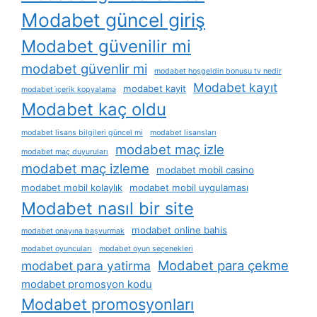
Modabet güncel giriş
Modabet güvenilir mi
modabet güvenlir mi
modabet hoşgeldin bonusu tv nedir
Modabet kayıt
modabet kayit
modabet i̇çerik kopyalama
Modabet kaç oldu
modabet lisans bilgileri güncel mi
modabet lisansları
modabet maç izle
modabet maç duyuruları
modabet maç izleme
modabet mobil casino
modabet mobil kolaylık
modabet mobil uygulaması
Modabet nasıl bir site
modabet online bahis
modabet onayına başvurmak
modabet oyuncuları
modabet oyun seçenekleri
Modabet para çekme
modabet para yatirma
modabet promosyon kodu
Modabet promosyonları