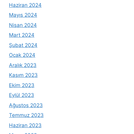
Haziran 2024
Mayıs 2024
Nisan 2024
Mart 2024
Şubat 2024
Ocak 2024
Aralık 2023
Kasım 2023
Ekim 2023
Eylül 2023
Ağustos 2023
Temmuz 2023
Haziran 2023