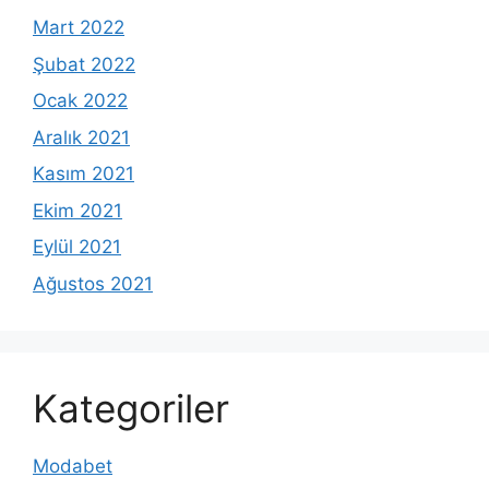
Mart 2022
Şubat 2022
Ocak 2022
Aralık 2021
Kasım 2021
Ekim 2021
Eylül 2021
Ağustos 2021
Kategoriler
Modabet