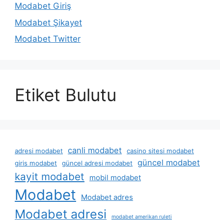
Modabet Giriş
Modabet Şikayet
Modabet Twitter
Etiket Bulutu
canli modabet
adresi modabet
casino sitesi modabet
güncel modabet
giris modabet
güncel adresi modabet
kayit modabet
mobil modabet
Modabet
Modabet adres
Modabet adresi
modabet amerikan ruleti