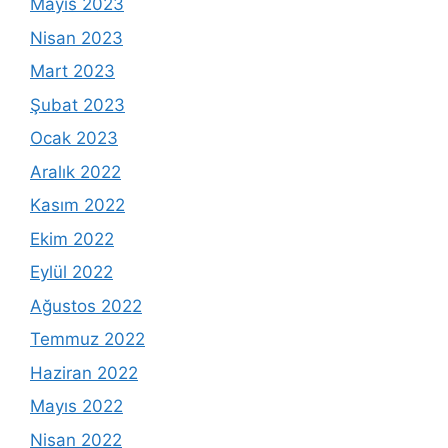
Mayıs 2023
Nisan 2023
Mart 2023
Şubat 2023
Ocak 2023
Aralık 2022
Kasım 2022
Ekim 2022
Eylül 2022
Ağustos 2022
Temmuz 2022
Haziran 2022
Mayıs 2022
Nisan 2022