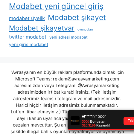
Modabet yeni güncel giriş
Modabet şikayet
modabet üyelik
Modabet şikayetvar
oyuncuları
twitter modabet
yeni adresi modabet
yeni giris modabet
"Avrasya'nın en büyük reklam platformunda olmak için
Microsoft Teams:
reklam@avrasyamarketing.com
adresimizden veya Telegram: @Avrasyamarketing
adresimizden irtibat kurabilirsiniz. (Tek iletişim
adreslerimiz teams / telegram ve mail adresimizdir.
Harici hiçbir iletişim adresimiz bulunmamaktadır.
Lütfen itibar etmeyiniz.) Türkiye yasalarına göre 7258
sayılı kanun uyarınca yasa dışı bahis oynamanın
cezaları mevcuttur. Şu an bulunduğunuz site hiç bir
şekilde illegal bahis oyunları oynatmıyor ve oynamaya