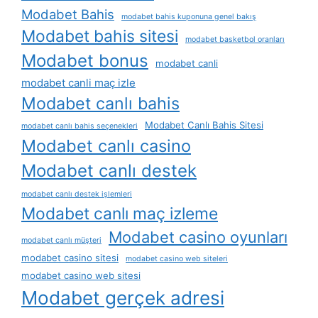
Modabet Bahis
modabet bahis kuponuna genel bakış
Modabet bahis sitesi
modabet basketbol oranları
Modabet bonus
modabet canli
modabet canli maç izle
Modabet canlı bahis
Modabet Canlı Bahis Sitesi
modabet canlı bahis seçenekleri
Modabet canlı casino
Modabet canlı destek
modabet canlı destek işlemleri
Modabet canlı maç izleme
Modabet casino oyunları
modabet canlı müşteri
modabet casino sitesi
modabet casino web siteleri
modabet casino web sitesi
Modabet gerçek adresi