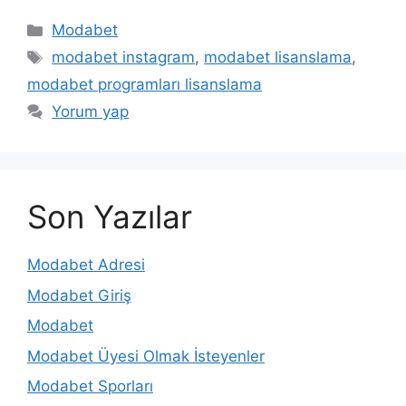
Kategoriler
Modabet
Etiketler
modabet instagram
,
modabet lisanslama
,
modabet programları lisanslama
Yorum yap
Son Yazılar
Modabet Adresi
Modabet Giriş
Modabet
Modabet Üyesi Olmak İsteyenler
Modabet Sporları