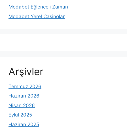
Modabet Eğlenceli Zaman
Modabet Yerel Casinolar
Arşivler
Temmuz 2026
Haziran 2026
Nisan 2026
Eylül 2025
Haziran 2025