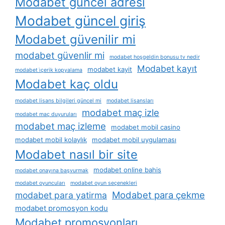
Modabet güncel adresi
Modabet güncel giriş
Modabet güvenilir mi
modabet güvenlir mi
modabet hoşgeldin bonusu tv nedir
Modabet kayıt
modabet kayit
modabet i̇çerik kopyalama
Modabet kaç oldu
modabet lisans bilgileri güncel mi
modabet lisansları
modabet maç izle
modabet maç duyuruları
modabet maç izleme
modabet mobil casino
modabet mobil kolaylık
modabet mobil uygulaması
Modabet nasıl bir site
modabet online bahis
modabet onayına başvurmak
modabet oyuncuları
modabet oyun seçenekleri
Modabet para çekme
modabet para yatirma
modabet promosyon kodu
Modabet promosyonları