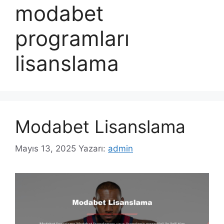
modabet
programları
lisanslama
Modabet Lisanslama
Mayıs 13, 2025
Yazarı:
admin