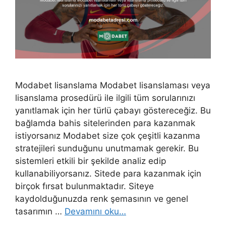
Modabet lisanslama Modabet lisanslaması veya
lisanslama prosedürü ile ilgili tüm sorularınızı
yanıtlamak için her türlü çabayı göstereceğiz. Bu
bağlamda bahis sitelerinden para kazanmak
istiyorsanız Modabet size çok çeşitli kazanma
stratejileri sunduğunu unutmamak gerekir. Bu
sistemleri etkili bir şekilde analiz edip
kullanabiliyorsanız. Sitede para kazanmak için
birçok fırsat bulunmaktadır. Siteye
kaydolduğunuzda renk şemasının ve genel
tasarımın …
Devamını oku…