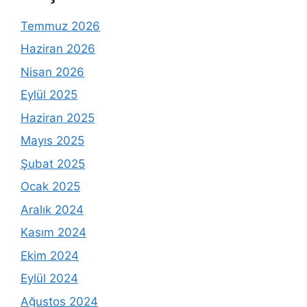
Temmuz 2026
Haziran 2026
Nisan 2026
Eylül 2025
Haziran 2025
Mayıs 2025
Şubat 2025
Ocak 2025
Aralık 2024
Kasım 2024
Ekim 2024
Eylül 2024
Ağustos 2024