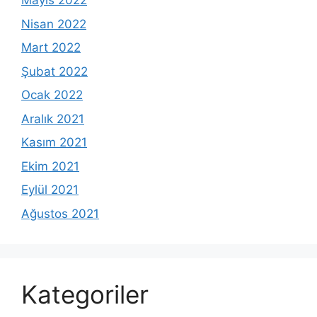
Mayıs 2022
Nisan 2022
Mart 2022
Şubat 2022
Ocak 2022
Aralık 2021
Kasım 2021
Ekim 2021
Eylül 2021
Ağustos 2021
Kategoriler