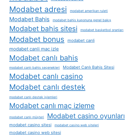
Modabet adresi
modabet amerikan ruleti
Modabet Bahis
modabet bahis kuponuna genel bakış
Modabet bahis sitesi
modabet basketbol oranları
Modabet bonus
modabet canli
modabet canli maç izle
Modabet canlı bahis
Modabet Canlı Bahis Sitesi
modabet canlı bahis seçenekleri
Modabet canlı casino
Modabet canlı destek
modabet canlı destek işlemleri
Modabet canlı maç izleme
Modabet casino oyunları
modabet canlı müşteri
modabet casino sitesi
modabet casino web siteleri
modabet casino web sitesi