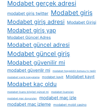
Modabet gerçek adresi
Modabet giriş
modabet giris twitter
Modabet giriş adresi
Modabet Girişi
Modabet giriş yap
Modabet Güncel Adres
Modabet güncel adresi
Modabet güncel giriş
Modabet güvenilir mi
modabet güvenlir mi
modabet hoşgeldin bonusu tv nedir
Modabet kayıt
modabet kayit
modabet i̇çerik kopyalama
Modabet kaç oldu
modabet lisans bilgileri güncel mi
modabet lisansları
modabet maç izle
modabet maç duyuruları
modabet maç izleme
modabet mobil casino