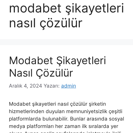
modabet şikayetleri
nasıl çözülür
Modabet Şikayetleri
Nasıl Çözülür
Aralık 4, 2024
Yazarı:
admin
Modabet şikayetleri nasıl çözülür şirketin
hizmetlerinden duyulan memnuniyetsizlik çeşitli
platformlarda bulunabilir. Bunlar arasında sosyal
medya platformları her zaman ilk sıralarda yer