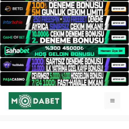
İçeriğe
atla
Menü