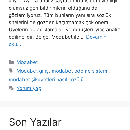
alıyor. Ayrıca analiz sayfalarında işletmeyle ilgili
olumsuz geri bildirimlerin olduğunu da
gözlemliyoruz. Tüm bunların yanı sıra sözlük
sitelerini de gözden kaçırmamak çok önemli.
Üyelerin bu açıklamaları ve görüşleri iyice analiz
edilmelidir. Belge, Modabet ile …
Devamını
oku…
Kategoriler
Modabet
Etiketler
Modabet giriş
,
modabet ödeme sistemi
,
modabet şikayetleri nasıl çözülür
Yorum yap
Son Yazılar