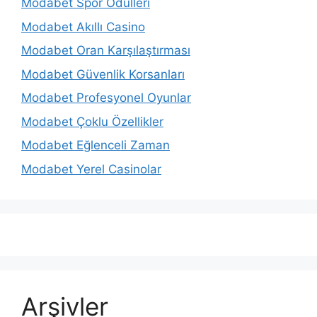
Modabet Spor Ödülleri
Modabet Akıllı Casino
Modabet Oran Karşılaştırması
Modabet Güvenlik Korsanları
Modabet Profesyonel Oyunlar
Modabet Çoklu Özellikler
Modabet Eğlenceli Zaman
Modabet Yerel Casinolar
Arşivler