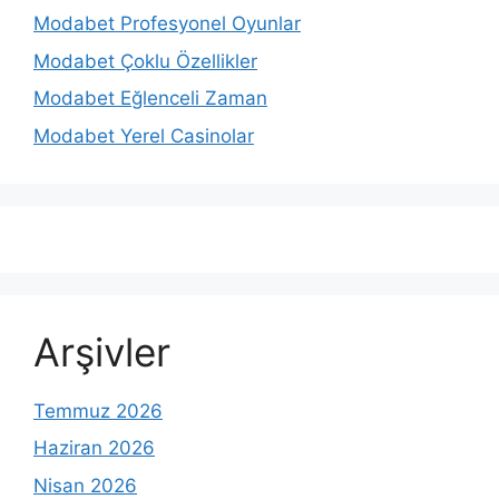
Modabet Profesyonel Oyunlar
Modabet Çoklu Özellikler
Modabet Eğlenceli Zaman
Modabet Yerel Casinolar
Arşivler
Temmuz 2026
Haziran 2026
Nisan 2026