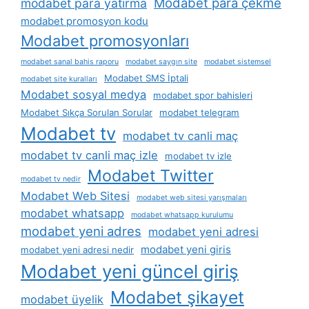
Modabet para çekme
modabet para yatirma
modabet promosyon kodu
Modabet promosyonları
modabet sanal bahis raporu
modabet saygın site
modabet sistemsel
Modabet SMS İptali
modabet site kuralları
Modabet sosyal medya
modabet spor bahisleri
Modabet Sıkça Sorulan Sorular
modabet telegram
Modabet tv
modabet tv canli maç
modabet tv canli maç izle
modabet tv izle
Modabet Twitter
modabet tv nedir
Modabet Web Sitesi
modabet web sitesi yarışmaları
modabet whatsapp
modabet whatsapp kurulumu
modabet yeni adres
modabet yeni adresi
modabet yeni giris
modabet yeni adresi nedir
Modabet yeni güncel giriş
Modabet şikayet
modabet üyelik