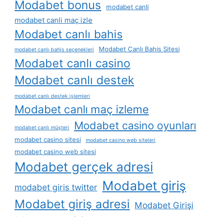
Modabet bonus
modabet canli
modabet canli maç izle
Modabet canlı bahis
Modabet Canlı Bahis Sitesi
modabet canlı bahis seçenekleri
Modabet canlı casino
Modabet canlı destek
modabet canlı destek işlemleri
Modabet canlı maç izleme
Modabet casino oyunları
modabet canlı müşteri
modabet casino sitesi
modabet casino web siteleri
modabet casino web sitesi
Modabet gerçek adresi
Modabet giriş
modabet giris twitter
Modabet giriş adresi
Modabet Girişi