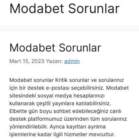
Modabet Sorunlar
Modabet Sorunlar
Mart 15, 2023
Yazarı:
admin
Modabet sorunlar Kritik sorunlar ve sorularınız
için bir destek e-postası seçebilirsiniz. Modabet
sitesindeki sosyal medya hesaplarınızı
kullanarak çeşitli yayınlara katılabilirsiniz.
Elbette gün boyu sohbet edebileceğiniz canlı
destek platformumuz üzerinden tüm sorularınız
yönlendirilebilir. Ayrıca kayıttan ayrılma
işlemlerine kadar ilgili hizmetler mevcuttur.