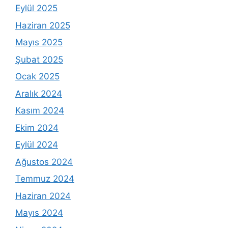
Eylül 2025
Haziran 2025
Mayıs 2025
Şubat 2025
Ocak 2025
Aralık 2024
Kasım 2024
Ekim 2024
Eylül 2024
Ağustos 2024
Temmuz 2024
Haziran 2024
Mayıs 2024