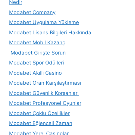
Nedir
Modabet Company
Modabet Uygulama Yükleme
Modabet Lisans Bilgileri Hakkında
Modabet Mobil Kazanç
Modabet Girişte Sorun
Modabet Spor Ödülleri
Modabet Akıllı Casino
Modabet Oran Karşılaştırması
Modabet Güvenlik Korsanları
Modabet Profesyonel Oyunlar
Modabet Çoklu Özellikler
Modabet Eğlenceli Zaman
Modabet Yerel Casinolar