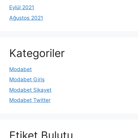
Eylül 2021
Ağustos 2021
Kategoriler
Modabet
Modabet Giriş
Modabet Şikayet
Modabet Twitter
Etiket Bulutu