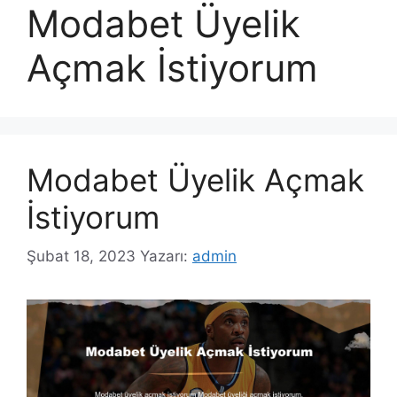
Modabet Üyelik
Açmak İstiyorum
Modabet Üyelik Açmak
İstiyorum
Şubat 18, 2023
Yazarı:
admin