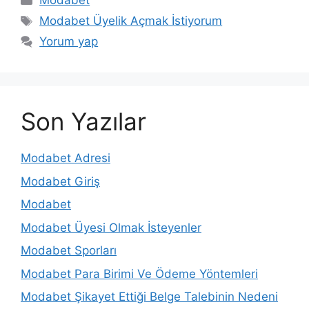
Modabet
Etiketler
Modabet Üyelik Açmak İstiyorum
Yorum yap
Son Yazılar
Modabet Adresi
Modabet Giriş
Modabet
Modabet Üyesi Olmak İsteyenler
Modabet Sporları
Modabet Para Birimi Ve Ödeme Yöntemleri
Modabet Şikayet Ettiği Belge Talebinin Nedeni