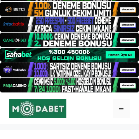
İçeriğe
atla
Menü