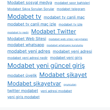
Modabet sosyal medya
modabet spor bahisleri
Modabet Sıkça Sorulan Sorular
modabet telegram
Modabet tv
modabet tv canli maç
modabet tv canli maç izle
modabet tv izle
Modabet Twitter
modabet tv nedir
Modabet Web Sitesi
modabet web sitesi yarışmaları
modabet whatsapp
modabet whatsapp kurulumu
modabet yeni adres
modabet yeni adresi
modabet yeni giris
modabet yeni adresi nedir
Modabet yeni güncel giriş
Modabet şikayet
modabet üyelik
Modabet şikayetvar
oyuncuları
twitter modabet
yeni adresi modabet
yeni giris modabet