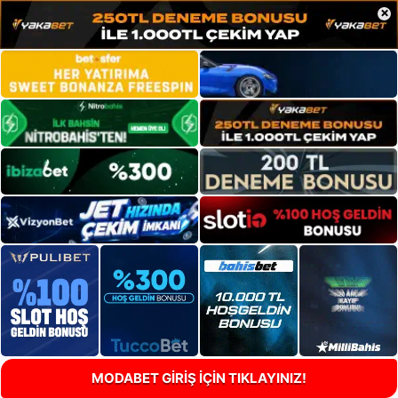
×
MODABET GİRİŞ İÇİN TIKLAYINIZ!