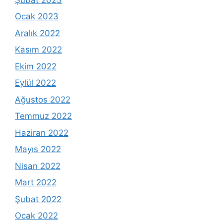
Ocak 2023
Aralık 2022
Kasım 2022
Ekim 2022
Eylül 2022
Ağustos 2022
Temmuz 2022
Haziran 2022
Mayıs 2022
Nisan 2022
Mart 2022
Şubat 2022
Ocak 2022