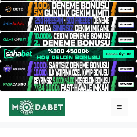
İçeriğe
atla
Menü