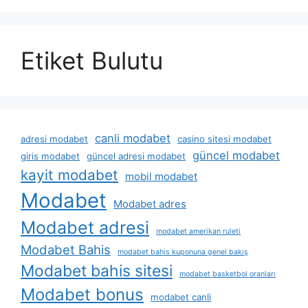
Etiket Bulutu
canli modabet
adresi modabet
casino sitesi modabet
güncel modabet
giris modabet
güncel adresi modabet
kayit modabet
mobil modabet
Modabet
Modabet adres
Modabet adresi
modabet amerikan ruleti
Modabet Bahis
modabet bahis kuponuna genel bakış
Modabet bahis sitesi
modabet basketbol oranları
Modabet bonus
modabet canli