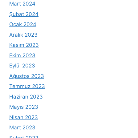
Mart 2024
Şubat 2024
Ocak 2024
Aralık 2023
Kasım 2023
Ekim 2023
Eylül 2023
Ağustos 2023
Temmuz 2023
Haziran 2023
Mayıs 2023
Nisan 2023
Mart 2023
Şubat 2023