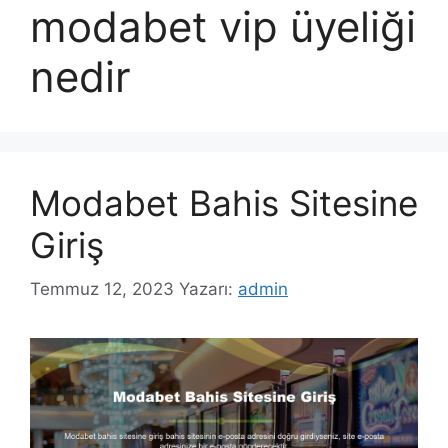
modabet vip üyeliği
nedir
Modabet Bahis Sitesine
Giriş
Temmuz 12, 2023
Yazarı:
admin