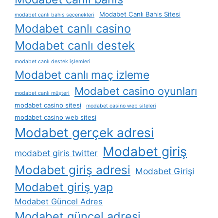
Modabet Canlı Bahis Sitesi
modabet canlı bahis seçenekleri
Modabet canlı casino
Modabet canlı destek
modabet canlı destek işlemleri
Modabet canlı maç izleme
Modabet casino oyunları
modabet canlı müşteri
modabet casino sitesi
modabet casino web siteleri
modabet casino web sitesi
Modabet gerçek adresi
Modabet giriş
modabet giris twitter
Modabet giriş adresi
Modabet Girişi
Modabet giriş yap
Modabet Güncel Adres
Modabet güncel adresi