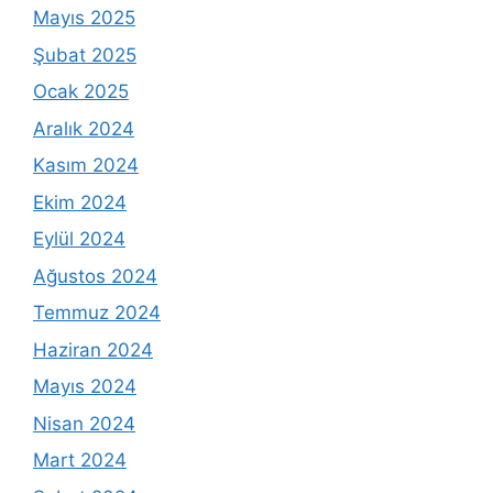
Mayıs 2025
Şubat 2025
Ocak 2025
Aralık 2024
Kasım 2024
Ekim 2024
Eylül 2024
Ağustos 2024
Temmuz 2024
Haziran 2024
Mayıs 2024
Nisan 2024
Mart 2024