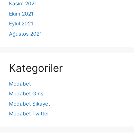
Kasım 2021
Ekim 2021
Eylül 2021
Ağustos 2021
Kategoriler
Modabet
Modabet Giriş
Modabet Şikayet
Modabet Twitter