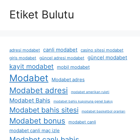
Etiket Bulutu
canli modabet
adresi modabet
casino sitesi modabet
güncel modabet
giris modabet
güncel adresi modabet
kayit modabet
mobil modabet
Modabet
Modabet adres
Modabet adresi
modabet amerikan ruleti
Modabet Bahis
modabet bahis kuponuna genel bakış
Modabet bahis sitesi
modabet basketbol oranları
Modabet bonus
modabet canli
modabet canli maç izle
Modabet canlı bahis