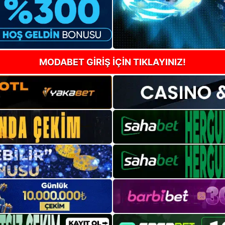
MODABET GİRİŞ İÇİN TIKLAYINIZ!