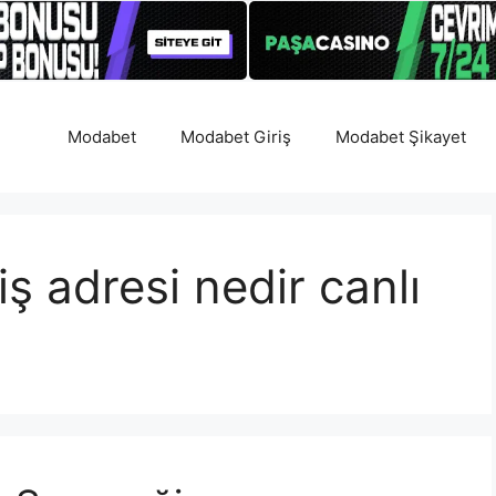
Modabet
Modabet Giriş
Modabet Şikayet
ş adresi nedir canlı