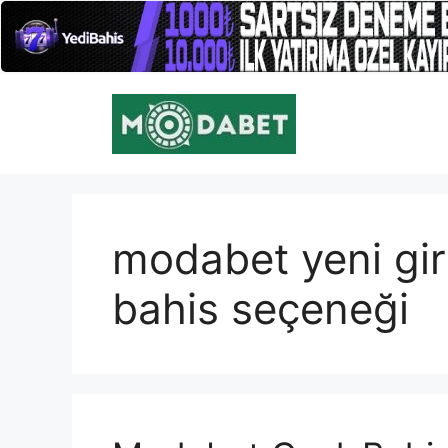
İçeriğe
atla
modabet yeni giri
bahis seçeneği