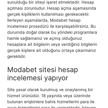
sunulduğu bir siteyi işaret etmektedir. Hesap
açılması zorunludur. Hesap açma aşamasında
gerçek kişiliklerin kullanılması gerekecektir.
İlerleyen aşamalarda, Modabet hesap
incelemesi prosedürü ile karşılaşabilirsiniz. Bu
durumda doğal olarak bu yöndeki programlara
hamle sağlamanız ve açmış olduğunuz
hesaplara ait bilgilerin veya verdiğiniz bilgilerin
gerçek kişilere ait olduğunu ortaya çıkarmanız
gereklidir.
Modabet sitesi hesap
incelemesi yapıyor
Site yasal olarak kurulmuş ve onaylanmış bir
hizmet ürünüdür. 18 yaşında veya üzerinde
bulunan erişkinlere bahis hizmetlerini para ile
oyun hizmetlerini para ile vermektedir. İsteyen,