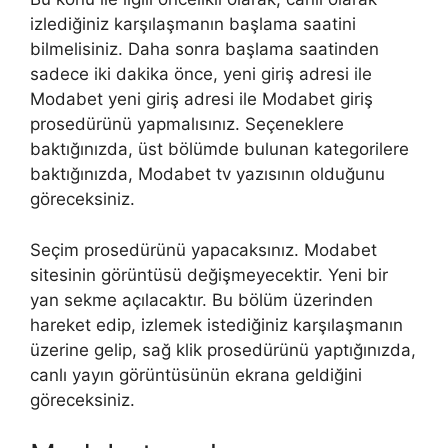
izlediğiniz karşılaşmanın başlama saatini
bilmelisiniz. Daha sonra başlama saatinden
sadece iki dakika önce, yeni giriş adresi ile
Modabet yeni giriş adresi ile Modabet giriş
prosedürünü yapmalısınız. Seçeneklere
baktığınızda, üst bölümde bulunan kategorilere
baktığınızda, Modabet tv yazısının olduğunu
göreceksiniz.
Seçim prosedürünü yapacaksınız. Modabet
sitesinin görüntüsü değişmeyecektir. Yeni bir
yan sekme açılacaktır. Bu bölüm üzerinden
hareket edip, izlemek istediğiniz karşılaşmanın
üzerine gelip, sağ klik prosedürünü yaptığınızda,
canlı yayın görüntüsünün ekrana geldiğini
göreceksiniz.