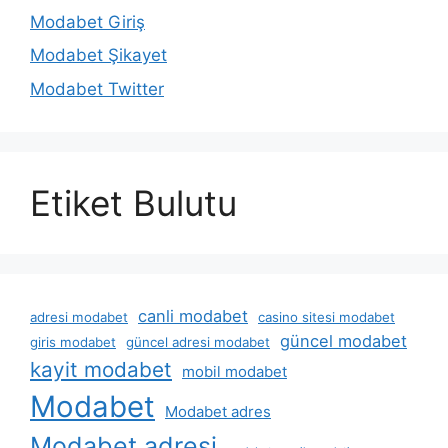
Modabet Giriş
Modabet Şikayet
Modabet Twitter
Etiket Bulutu
canli modabet
adresi modabet
casino sitesi modabet
güncel modabet
giris modabet
güncel adresi modabet
kayit modabet
mobil modabet
Modabet
Modabet adres
Modabet adresi