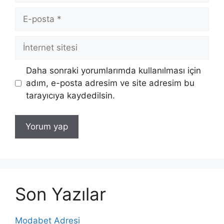
E-
posta
İnternet
sitesi
Daha sonraki yorumlarımda kullanılması için
adım, e-posta adresim ve site adresim bu
tarayıcıya kaydedilsin.
Son Yazılar
Modabet Adresi