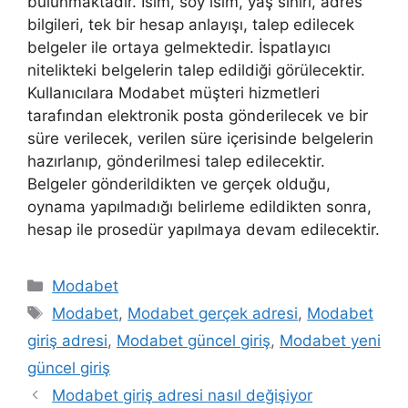
bulunmaktadır. İsim, soy isim, yaş sınırı, adres
bilgileri, tek bir hesap anlayışı, talep edilecek
belgeler ile ortaya gelmektedir. İspatlayıcı
nitelikteki belgelerin talep edildiği görülecektir.
Kullanıcılara Modabet müşteri hizmetleri
tarafından elektronik posta gönderilecek ve bir
süre verilecek, verilen süre içerisinde belgelerin
hazırlanıp, gönderilmesi talep edilecektir.
Belgeler gönderildikten ve gerçek olduğu,
oynama yapılmadığı belirleme edildikten sonra,
hesap ile prosedür yapılmaya devam edilecektir.
Kategoriler
Modabet
Etiketler
Modabet
,
Modabet gerçek adresi
,
Modabet
giriş adresi
,
Modabet güncel giriş
,
Modabet yeni
güncel giriş
Modabet giriş adresi nasıl değişiyor