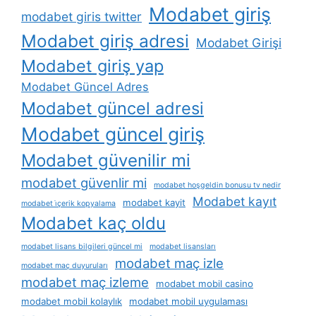
Modabet giriş
modabet giris twitter
Modabet giriş adresi
Modabet Girişi
Modabet giriş yap
Modabet Güncel Adres
Modabet güncel adresi
Modabet güncel giriş
Modabet güvenilir mi
modabet güvenlir mi
modabet hoşgeldin bonusu tv nedir
Modabet kayıt
modabet kayit
modabet i̇çerik kopyalama
Modabet kaç oldu
modabet lisans bilgileri güncel mi
modabet lisansları
modabet maç izle
modabet maç duyuruları
modabet maç izleme
modabet mobil casino
modabet mobil kolaylık
modabet mobil uygulaması