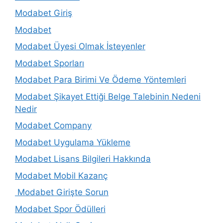
Modabet Giriş
Modabet
Modabet Üyesi Olmak İsteyenler
Modabet Sporları
Modabet Para Birimi Ve Ödeme Yöntemleri
Modabet Şikayet Ettiği Belge Talebinin Nedeni
Nedir
Modabet Company
Modabet Uygulama Yükleme
Modabet Lisans Bilgileri Hakkında
Modabet Mobil Kazanç
Modabet Girişte Sorun
Modabet Spor Ödülleri