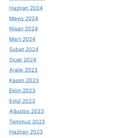
Haziran 2024
Mayıs 2024
Nisan 2024
Mart 2024
Şubat 2024
Ocak 2024
Aralık 2023
Kasım 2023
Ekim 2023
Eylül 2023
Ağustos 2023
Temmuz 2023
Haziran 2023