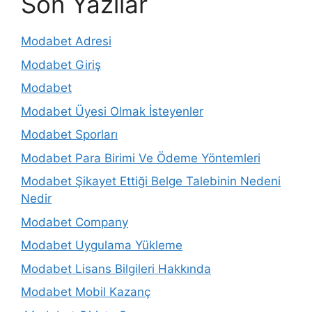
Son Yazılar
Modabet Adresi
Modabet Giriş
Modabet
Modabet Üyesi Olmak İsteyenler
Modabet Sporları
Modabet Para Birimi Ve Ödeme Yöntemleri
Modabet Şikayet Ettiği Belge Talebinin Nedeni
Nedir
Modabet Company
Modabet Uygulama Yükleme
Modabet Lisans Bilgileri Hakkında
Modabet Mobil Kazanç