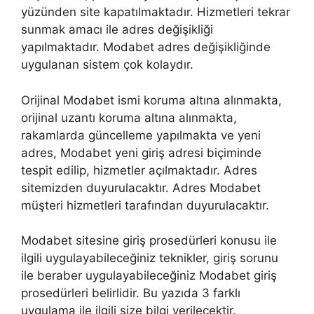
yüzünden site kapatılmaktadır. Hizmetleri tekrar
sunmak amacı ile adres değişikliği
yapılmaktadır. Modabet adres değişikliğinde
uygulanan sistem çok kolaydır.
Orijinal Modabet ismi koruma altına alınmakta,
orijinal uzantı koruma altına alınmakta,
rakamlarda güncelleme yapılmakta ve yeni
adres, Modabet yeni giriş adresi biçiminde
tespit edilip, hizmetler açılmaktadır. Adres
sitemizden duyurulacaktır. Adres Modabet
müşteri hizmetleri tarafından duyurulacaktır.
Modabet sitesine giriş prosedürleri konusu ile
ilgili uygulayabileceğiniz teknikler, giriş sorunu
ile beraber uygulayabileceğiniz Modabet giriş
prosedürleri belirlidir. Bu yazıda 3 farklı
uygulama ile ilgili size bilgi verilecektir.