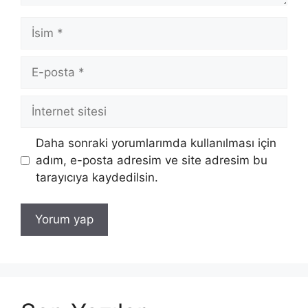
İsim
E-
posta
İnternet
sitesi
Daha sonraki yorumlarımda kullanılması için
adım, e-posta adresim ve site adresim bu
tarayıcıya kaydedilsin.