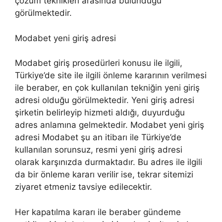
çözüm teknikleri arasında bulunduğu
görülmektedir.
Modabet yeni giriş adresi
Modabet giriş prosedürleri konusu ile ilgili,
Türkiye’de site ile ilgili önleme kararının verilmesi
ile beraber, en çok kullanılan tekniğin yeni giriş
adresi olduğu görülmektedir. Yeni giriş adresi
şirketin belirleyip hizmeti aldığı, duyurduğu
adres anlamına gelmektedir. Modabet yeni giriş
adresi Modabet şu an itibarı ile Türkiye’de
kullanılan sorunsuz, resmi yeni giriş adresi
olarak karşınızda durmaktadır. Bu adres ile ilgili
da bir önleme kararı verilir ise, tekrar sitemizi
ziyaret etmeniz tavsiye edilecektir.
Her kapatılma kararı ile beraber gündeme