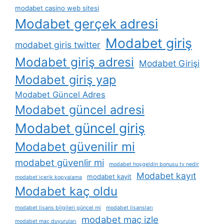
modabet casino web sitesi
Modabet gerçek adresi
Modabet giriş
modabet giris twitter
Modabet giriş adresi
Modabet Girişi
Modabet giriş yap
Modabet Güncel Adres
Modabet güncel adresi
Modabet güncel giriş
Modabet güvenilir mi
modabet güvenlir mi
modabet hoşgeldin bonusu tv nedir
Modabet kayıt
modabet kayit
modabet i̇çerik kopyalama
Modabet kaç oldu
modabet lisans bilgileri güncel mi
modabet lisansları
modabet maç izle
modabet maç duyuruları