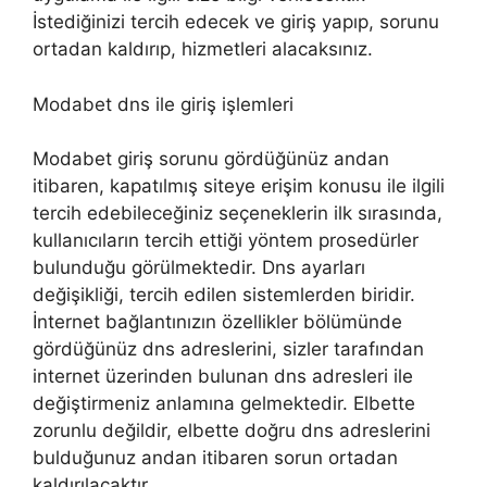
İstediğinizi tercih edecek ve giriş yapıp, sorunu
ortadan kaldırıp, hizmetleri alacaksınız.
Modabet dns ile giriş işlemleri
Modabet giriş sorunu gördüğünüz andan
itibaren, kapatılmış siteye erişim konusu ile ilgili
tercih edebileceğiniz seçeneklerin ilk sırasında,
kullanıcıların tercih ettiği yöntem prosedürler
bulunduğu görülmektedir. Dns ayarları
değişikliği, tercih edilen sistemlerden biridir.
İnternet bağlantınızın özellikler bölümünde
gördüğünüz dns adreslerini, sizler tarafından
internet üzerinden bulunan dns adresleri ile
değiştirmeniz anlamına gelmektedir. Elbette
zorunlu değildir, elbette doğru dns adreslerini
bulduğunuz andan itibaren sorun ortadan
kaldırılacaktır.