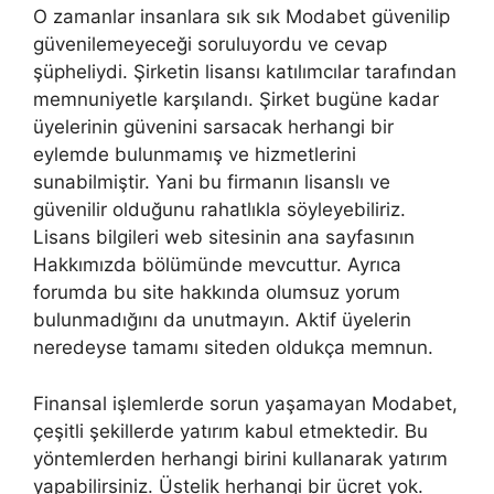
O zamanlar insanlara sık sık Modabet güvenilip
güvenilemeyeceği soruluyordu ve cevap
şüpheliydi. Şirketin lisansı katılımcılar tarafından
memnuniyetle karşılandı. Şirket bugüne kadar
üyelerinin güvenini sarsacak herhangi bir
eylemde bulunmamış ve hizmetlerini
sunabilmiştir. Yani bu firmanın lisanslı ve
güvenilir olduğunu rahatlıkla söyleyebiliriz.
Lisans bilgileri web sitesinin ana sayfasının
Hakkımızda bölümünde mevcuttur. Ayrıca
forumda bu site hakkında olumsuz yorum
bulunmadığını da unutmayın. Aktif üyelerin
neredeyse tamamı siteden oldukça memnun.
Finansal işlemlerde sorun yaşamayan Modabet,
çeşitli şekillerde yatırım kabul etmektedir. Bu
yöntemlerden herhangi birini kullanarak yatırım
yapabilirsiniz. Üstelik herhangi bir ücret yok.