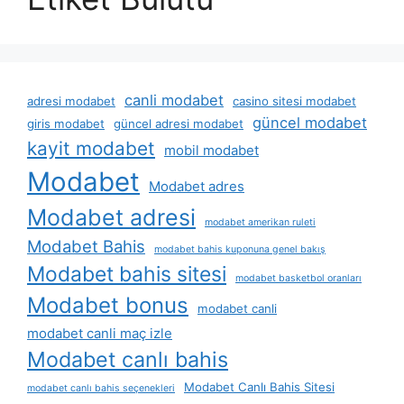
canli modabet
adresi modabet
casino sitesi modabet
güncel modabet
giris modabet
güncel adresi modabet
kayit modabet
mobil modabet
Modabet
Modabet adres
Modabet adresi
modabet amerikan ruleti
Modabet Bahis
modabet bahis kuponuna genel bakış
Modabet bahis sitesi
modabet basketbol oranları
Modabet bonus
modabet canli
modabet canli maç izle
Modabet canlı bahis
Modabet Canlı Bahis Sitesi
modabet canlı bahis seçenekleri