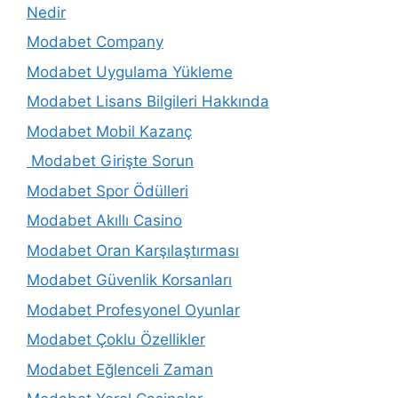
Nedir
Modabet Company
Modabet Uygulama Yükleme
Modabet Lisans Bilgileri Hakkında
Modabet Mobil Kazanç
Modabet Girişte Sorun
Modabet Spor Ödülleri
Modabet Akıllı Casino
Modabet Oran Karşılaştırması
Modabet Güvenlik Korsanları
Modabet Profesyonel Oyunlar
Modabet Çoklu Özellikler
Modabet Eğlenceli Zaman