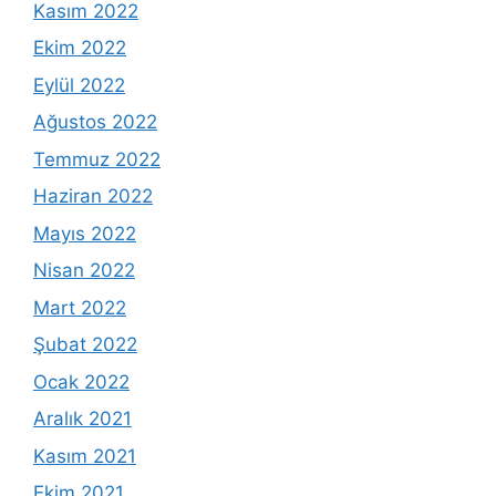
Kasım 2022
Ekim 2022
Eylül 2022
Ağustos 2022
Temmuz 2022
Haziran 2022
Mayıs 2022
Nisan 2022
Mart 2022
Şubat 2022
Ocak 2022
Aralık 2021
Kasım 2021
Ekim 2021