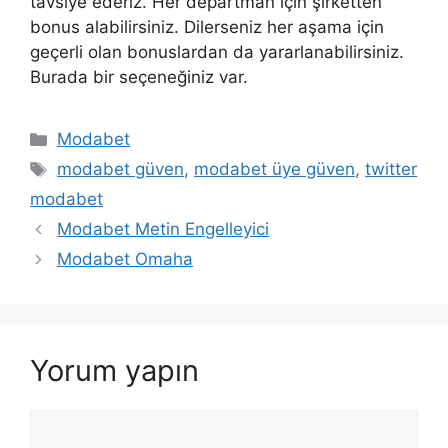
tavsiye ederiz. Her departman için şirketten
bonus alabilirsiniz. Dilerseniz her aşama için
geçerli olan bonuslardan da yararlanabilirsiniz.
Burada bir seçeneğiniz var.
Kategoriler
Modabet
Etiketler
modabet güven
,
modabet üye güven
,
twitter
modabet
Modabet Metin Engelleyici
Modabet Omaha
Yorum yapın
Yorum