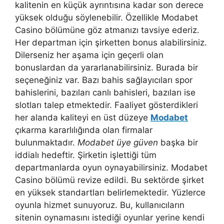
kalitenin en küçük ayrıntısına kadar son derece
yüksek olduğu söylenebilir. Özellikle Modabet
Casino bölümüne göz atmanızı tavsiye ederiz.
Her departman için şirketten bonus alabilirsiniz.
Dilerseniz her aşama için geçerli olan
bonuslardan da yararlanabilirsiniz. Burada bir
seçeneğiniz var. Bazı bahis sağlayıcıları spor
bahislerini, bazıları canlı bahisleri, bazıları ise
slotları talep etmektedir. Faaliyet gösterdikleri
her alanda kaliteyi en üst düzeye
Modabet
çıkarma kararlılığında olan firmalar
bulunmaktadır.
Modabet üye güven
başka bir
iddialı hedeftir. Şirketin işlettiği tüm
departmanlarda oyun oynayabilirsiniz. Modabet
Casino bölümü revize edildi. Bu sektörde şirket
en yüksek standartları belirlemektedir. Yüzlerce
oyunla hizmet sunuyoruz. Bu, kullanıcıların
sitenin oynamasını istediği oyunlar yerine kendi