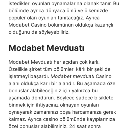
istedikleri oyunları oynamalarına olanak tanır. Bu
bölümde ayrıca dünyaca ünlü ve ülkemizde
popüler olan oyunları tanıtacağız. Ayrıca
Modabet Casino bölümünün oldukça kazançlı
olduğunu da söyleyebiliriz.
Modabet Mevduatı
Modabet Mevduatı her açıdan çok karlı.
Özellikle şirket tüm bölümleri kârlı bir şekilde
işletmeyi başardı.
Modabet mevduatı
Casino
alanı oldukça karlı bir alandır. Bu aşamada özel
bonuslar alabileceğiniz için yalnızca bu
aşamada döndürün. Böylece sadece bisiklete
binmek için ihtiyacınız olmayan oyunları
oynayarak zamanınızı boşa harcamanıza gerek
kalmaz. Ayrıca casino bölümünde kayıplarınıza
özel bonuslar alabilirsiniz. 24 saat sonra