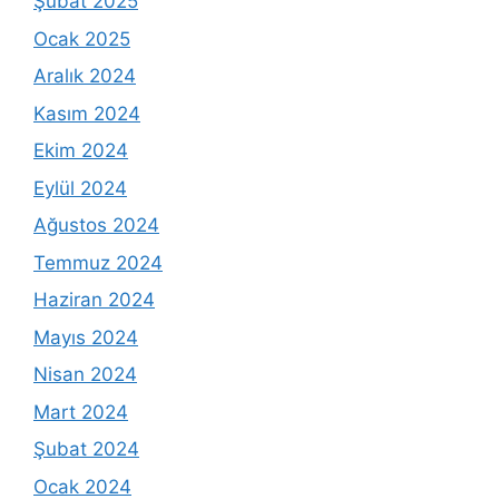
Şubat 2025
Ocak 2025
Aralık 2024
Kasım 2024
Ekim 2024
Eylül 2024
Ağustos 2024
Temmuz 2024
Haziran 2024
Mayıs 2024
Nisan 2024
Mart 2024
Şubat 2024
Ocak 2024