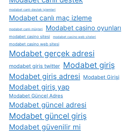
modabet canlı destek işlemleri
Modabet canlı maç izleme
Modabet casino oyunları
modabet canlı müşteri
modabet casino sitesi
modabet casino web siteleri
modabet casino web sitesi
Modabet gerçek adresi
Modabet giriş
modabet giris twitter
Modabet giriş adresi
Modabet Girişi
Modabet giriş yap
Modabet Güncel Adres
Modabet güncel adresi
Modabet güncel giriş
Modabet güvenilir mi