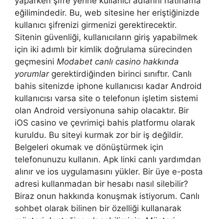
yaparken şifre yerine kullanıcı adlarını hatırlama
eğilimindedir. Bu, web sitesine her eriştiğinizde
kullanıcı şifrenizi girmenizi gerektirecektir.
Sitenin güvenliği, kullanıcıların giriş yapabilmek
için iki adımlı bir kimlik doğrulama sürecinden
geçmesini
Modabet canlı casino hakkında
yorumlar
gerektirdiğinden birinci sınıftır. Canlı
bahis sitenizde iphone kullanıcısı kadar Android
kullanıcısı varsa site o telefonun işletim sistemi
olan Android versiyonuna sahip olacaktır. Bir
iOS casino ve çevrimiçi bahis platformu olarak
kuruldu. Bu siteyi kurmak zor bir iş değildir.
Belgeleri okumak ve dönüştürmek için
telefonunuzu kullanın. Apk linki canlı yardımdan
alınır ve ios uygulamasını yükler. Bir üye e-posta
adresi kullanmadan bir hesabı nasıl silebilir?
Biraz onun hakkında konuşmak istiyorum. Canlı
sohbet olarak bilinen bir özelliği kullanarak