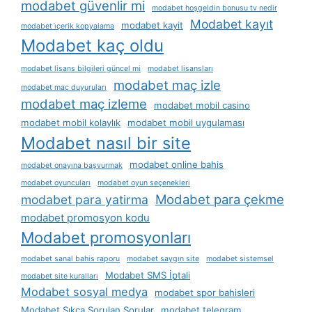
modabet güvenlir mi
modabet hoşgeldin bonusu tv nedir
Modabet kayıt
modabet kayit
modabet i̇çerik kopyalama
Modabet kaç oldu
modabet lisans bilgileri güncel mi
modabet lisansları
modabet maç izle
modabet maç duyuruları
modabet maç izleme
modabet mobil casino
modabet mobil kolaylık
modabet mobil uygulaması
Modabet nasıl bir site
modabet online bahis
modabet onayına başvurmak
modabet oyuncuları
modabet oyun seçenekleri
Modabet para çekme
modabet para yatirma
modabet promosyon kodu
Modabet promosyonları
modabet sanal bahis raporu
modabet saygın site
modabet sistemsel
Modabet SMS İptali
modabet site kuralları
Modabet sosyal medya
modabet spor bahisleri
Modabet Sıkça Sorulan Sorular
modabet telegram