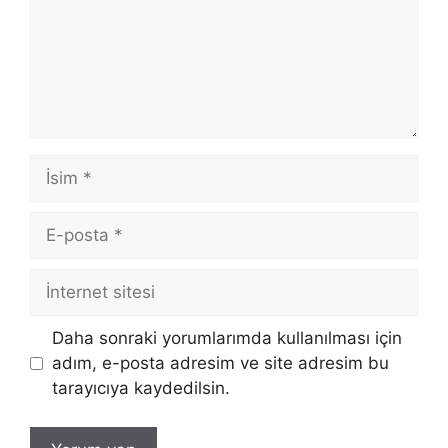
İsim
E-
posta
İnternet
sitesi
Daha sonraki yorumlarımda kullanılması için
adım, e-posta adresim ve site adresim bu
tarayıcıya kaydedilsin.