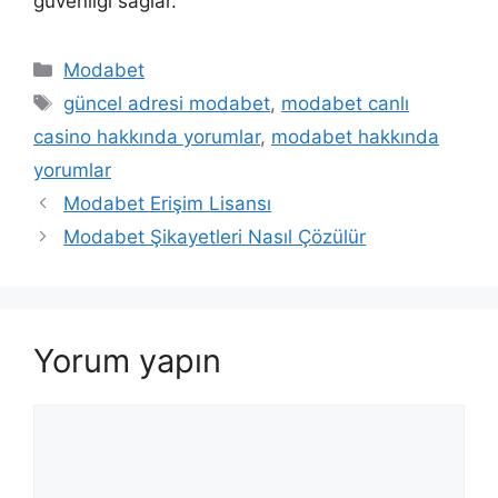
güvenliği sağlar.
Kategoriler
Modabet
Etiketler
güncel adresi modabet
,
modabet canlı
casino hakkında yorumlar
,
modabet hakkında
yorumlar
Modabet Erişim Lisansı
Modabet Şikayetleri Nasıl Çözülür
Yorum yapın
Yorum