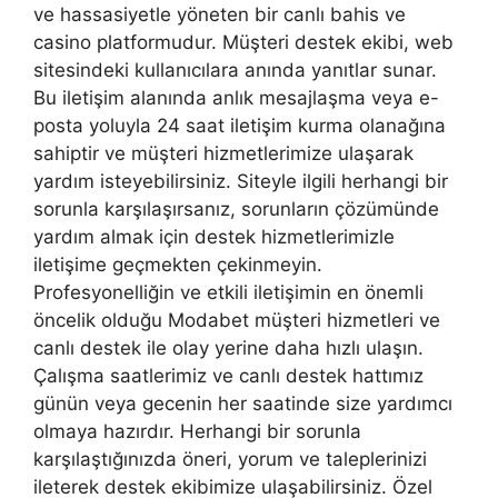
ve hassasiyetle yöneten bir canlı bahis ve
casino platformudur. Müşteri destek ekibi, web
sitesindeki kullanıcılara anında yanıtlar sunar.
Bu iletişim alanında anlık mesajlaşma veya e-
posta yoluyla 24 saat iletişim kurma olanağına
sahiptir ve müşteri hizmetlerimize ulaşarak
yardım isteyebilirsiniz. Siteyle ilgili herhangi bir
sorunla karşılaşırsanız, sorunların çözümünde
yardım almak için destek hizmetlerimizle
iletişime geçmekten çekinmeyin.
Profesyonelliğin ve etkili iletişimin en önemli
öncelik olduğu Modabet müşteri hizmetleri ve
canlı destek ile olay yerine daha hızlı ulaşın.
Çalışma saatlerimiz ve canlı destek hattımız
günün veya gecenin her saatinde size yardımcı
olmaya hazırdır. Herhangi bir sorunla
karşılaştığınızda öneri, yorum ve taleplerinizi
ileterek destek ekibimize ulaşabilirsiniz. Özel