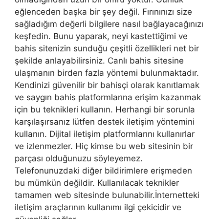
eğlenceden başka bir şey değil. Fırınınızı size
sağladığım değerli bilgilere nasıl bağlayacağınızı
keşfedin. Bunu yaparak, neyi kastettiğimi ve
bahis sitenizin sunduğu çeşitli özellikleri net bir
şekilde anlayabilirsiniz. Canlı bahis sitesine
ulaşmanın birden fazla yöntemi bulunmaktadır.
Kendinizi güvenilir bir bahisçi olarak kanıtlamak
ve saygın bahis platformlarına erişim kazanmak
için bu teknikleri kullanın. Herhangi bir sorunla
karşılaşırsanız lütfen destek iletişim yöntemini
kullanın. Dijital iletişim platformlarını kullanırlar
ve izlenmezler. Hiç kimse bu web sitesinin bir
parçası olduğunuzu söyleyemez.
Telefonunuzdaki diğer bildirimlere erişmeden
bu mümkün değildir. Kullanılacak teknikler
tamamen web sitesinde bulunabilir.İnternetteki
iletişim araçlarının kullanımı ilgi çekicidir ve