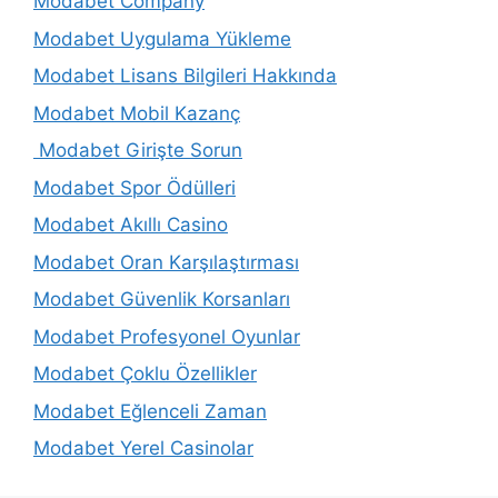
Modabet Company
Modabet Uygulama Yükleme
Modabet Lisans Bilgileri Hakkında
Modabet Mobil Kazanç
Modabet Girişte Sorun
Modabet Spor Ödülleri
Modabet Akıllı Casino
Modabet Oran Karşılaştırması
Modabet Güvenlik Korsanları
Modabet Profesyonel Oyunlar
Modabet Çoklu Özellikler
Modabet Eğlenceli Zaman
Modabet Yerel Casinolar