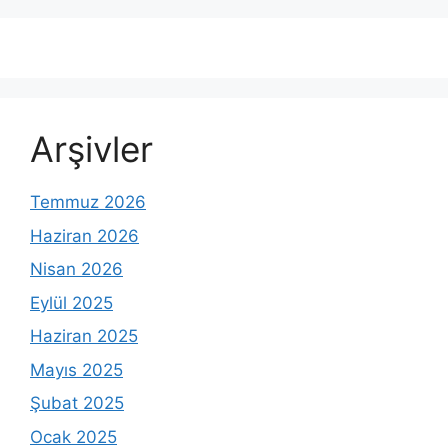
Arşivler
Temmuz 2026
Haziran 2026
Nisan 2026
Eylül 2025
Haziran 2025
Mayıs 2025
Şubat 2025
Ocak 2025