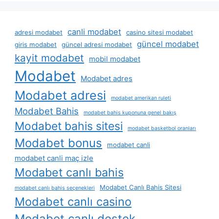
canli modabet
adresi modabet
casino sitesi modabet
güncel modabet
giris modabet
güncel adresi modabet
kayit modabet
mobil modabet
Modabet
Modabet adres
Modabet adresi
modabet amerikan ruleti
Modabet Bahis
modabet bahis kuponuna genel bakış
Modabet bahis sitesi
modabet basketbol oranları
Modabet bonus
modabet canli
modabet canli maç izle
Modabet canlı bahis
Modabet Canlı Bahis Sitesi
modabet canlı bahis seçenekleri
Modabet canlı casino
Modabet canlı destek