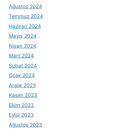
Ağustos 2024
Temmuz 2024
Haziran 2024
Mayıs 2024
Nisan 2024
Mart 2024
Şubat 2024
Ocak 2024
Aralık 2023
Kasım 2023
Ekim 2023
Eylül 2023
Ağustos 2023