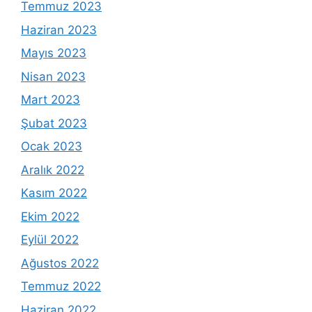
Temmuz 2023
Haziran 2023
Mayıs 2023
Nisan 2023
Mart 2023
Şubat 2023
Ocak 2023
Aralık 2022
Kasım 2022
Ekim 2022
Eylül 2022
Ağustos 2022
Temmuz 2022
Haziran 2022