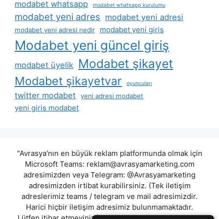
modabet whatsapp
modabet whatsapp kurulumu
modabet yeni adres
modabet yeni adresi
modabet yeni giris
modabet yeni adresi nedir
Modabet yeni güncel giriş
Modabet şikayet
modabet üyelik
Modabet şikayetvar
oyuncuları
twitter modabet
yeni adresi modabet
yeni giris modabet
"Avrasya'nın en büyük reklam platformunda olmak için
Microsoft Teams:
reklam@avrasyamarketing.com
adresimizden veya Telegram: @Avrasyamarketing
adresimizden irtibat kurabilirsiniz. (Tek iletişim
adreslerimiz teams / telegram ve mail adresimizdir.
Harici hiçbir iletişim adresimiz bulunmamaktadır.
Lütfen itibar etmeyiniz.) Türkiye yasalarına göre 7258