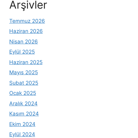
Arşivler
Temmuz 2026
Haziran 2026
Nisan 2026
Eylül 2025
Haziran 2025
Mayıs 2025
Şubat 2025
Ocak 2025
Aralık 2024
Kasım 2024
Ekim 2024
Eylül 2024