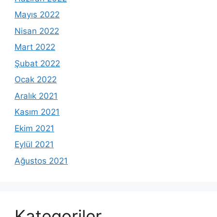
Mayıs 2022
Nisan 2022
Mart 2022
Şubat 2022
Ocak 2022
Aralık 2021
Kasım 2021
Ekim 2021
Eylül 2021
Ağustos 2021
Kategoriler