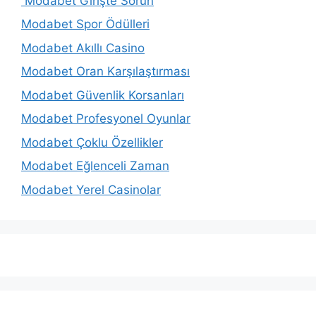
Modabet Girişte Sorun
Modabet Spor Ödülleri
Modabet Akıllı Casino
Modabet Oran Karşılaştırması
Modabet Güvenlik Korsanları
Modabet Profesyonel Oyunlar
Modabet Çoklu Özellikler
Modabet Eğlenceli Zaman
Modabet Yerel Casinolar