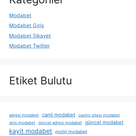
Modabet
Modabet Giriş
Modabet Şikayet
Modabet Twitter
Etiket Bulutu
canli modabet
adresi modabet
casino sitesi modabet
güncel modabet
giris modabet
güncel adresi modabet
kayit modabet
mobil modabet