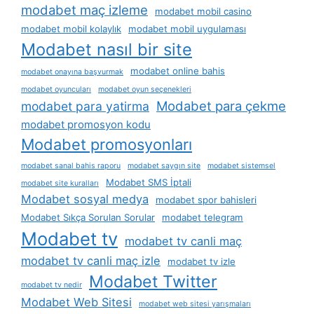
modabet maç izleme
modabet mobil casino
modabet mobil kolaylık
modabet mobil uygulaması
Modabet nasıl bir site
modabet online bahis
modabet onayına başvurmak
modabet oyuncuları
modabet oyun seçenekleri
Modabet para çekme
modabet para yatirma
modabet promosyon kodu
Modabet promosyonları
modabet sanal bahis raporu
modabet saygın site
modabet sistemsel
Modabet SMS İptali
modabet site kuralları
Modabet sosyal medya
modabet spor bahisleri
Modabet Sıkça Sorulan Sorular
modabet telegram
Modabet tv
modabet tv canli maç
modabet tv canli maç izle
modabet tv izle
Modabet Twitter
modabet tv nedir
Modabet Web Sitesi
modabet web sitesi yarışmaları