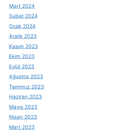
Mart 2024
Şubat 2024
Ocak 2024
Aralık 2023
Kasım 2023
Ekim 2023
Eylül 2023
Ağustos 2023
Temmuz 2023
Haziran 2023
Mayıs 2023
Nisan 2023
Mart 2023