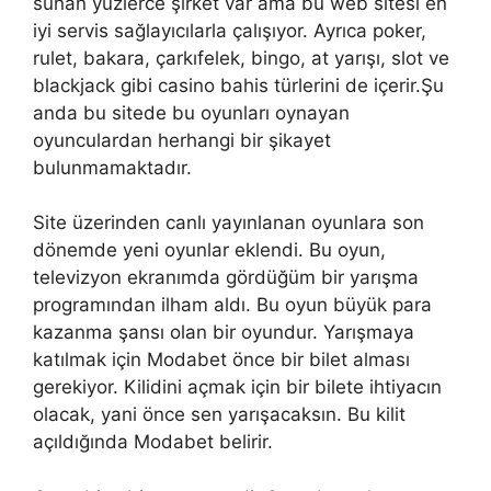
sunan yüzlerce şirket var ama bu web sitesi en
iyi servis sağlayıcılarla çalışıyor. Ayrıca poker,
rulet, bakara, çarkıfelek, bingo, at yarışı, slot ve
blackjack gibi casino bahis türlerini de içerir.Şu
anda bu sitede bu oyunları oynayan
oyunculardan herhangi bir şikayet
bulunmamaktadır.
Site üzerinden canlı yayınlanan oyunlara son
dönemde yeni oyunlar eklendi. Bu oyun,
televizyon ekranımda gördüğüm bir yarışma
programından ilham aldı. Bu oyun büyük para
kazanma şansı olan bir oyundur. Yarışmaya
katılmak için Modabet önce bir bilet alması
gerekiyor. Kilidini açmak için bir bilete ihtiyacın
olacak, yani önce sen yarışacaksın. Bu kilit
açıldığında Modabet belirir.