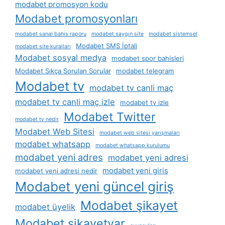
modabet promosyon kodu
Modabet promosyonları
modabet sanal bahis raporu
modabet saygın site
modabet sistemsel
Modabet SMS İptali
modabet site kuralları
Modabet sosyal medya
modabet spor bahisleri
Modabet Sıkça Sorulan Sorular
modabet telegram
Modabet tv
modabet tv canli maç
modabet tv canli maç izle
modabet tv izle
Modabet Twitter
modabet tv nedir
Modabet Web Sitesi
modabet web sitesi yarışmaları
modabet whatsapp
modabet whatsapp kurulumu
modabet yeni adres
modabet yeni adresi
modabet yeni giris
modabet yeni adresi nedir
Modabet yeni güncel giriş
Modabet şikayet
modabet üyelik
Modabet şikayetvar