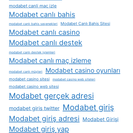
modabet canli maç izle
Modabet canlı bahis
Modabet Canlı Bahis Sitesi
modabet canlı bahis seçenekleri
Modabet canlı casino
Modabet canlı destek
modabet canlı destek işlemleri
Modabet canlı maç izleme
Modabet casino oyunları
modabet canlı müşteri
modabet casino sitesi
modabet casino web siteleri
modabet casino web sitesi
Modabet gerçek adresi
Modabet giriş
modabet giris twitter
Modabet giriş adresi
Modabet Girişi
Modabet giriş yap