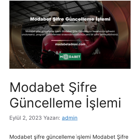
Modabet Şifre
Güncelleme İşlemi
Eylül 2, 2023
Yazarı:
admin
Modabet şifre güncelleme i̇şlemi Modabet Şifre