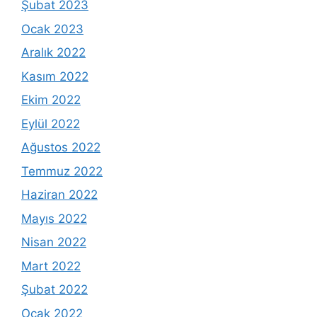
Şubat 2023
Ocak 2023
Aralık 2022
Kasım 2022
Ekim 2022
Eylül 2022
Ağustos 2022
Temmuz 2022
Haziran 2022
Mayıs 2022
Nisan 2022
Mart 2022
Şubat 2022
Ocak 2022