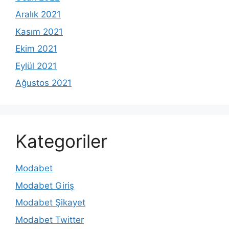
Aralık 2021
Kasım 2021
Ekim 2021
Eylül 2021
Ağustos 2021
Kategoriler
Modabet
Modabet Giriş
Modabet Şikayet
Modabet Twitter