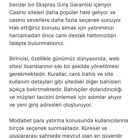
benzer bir Ekspres Giriş Garantisi içeriyor.
Casino siteleri daha popüler hale geliyor ve
casino severlere daha fazla seçenek sunuyor.
Hak ettiğiniz bonusu almak için yatırımınızı
harcamadan önce canlı destek hattımızdan
talepte bulunmalısınız.
Birincisi, özellikle günümüz dünyasında, web
sitesi lisanslarının sıkı bir şekilde yönetilmesi
gerekmektedir. Kurallar, canlı bahis ve site
kullanım detayları gibi sitedeki diğer bahisleri
açıkça belirtmektedir. Bahisçiler dolandırıcılığı
ve müşteri tacizini önlemek için adımlar atıyor
ve yeni giriş adresleri oluşturuyor.
Modabet para yatırma konusunda kullanıcılarına
birçok seçenek sunmaktadır. Küresel ve
uluslararası sahnede mevcut olan en güvenilir