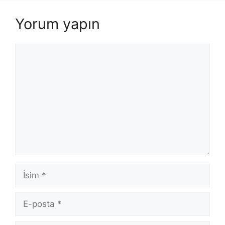
Yorum yapın
Yorum
İsim
E-
posta