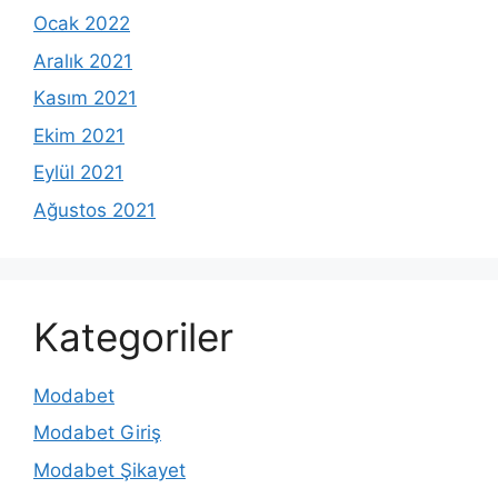
Ocak 2022
Aralık 2021
Kasım 2021
Ekim 2021
Eylül 2021
Ağustos 2021
Kategoriler
Modabet
Modabet Giriş
Modabet Şikayet