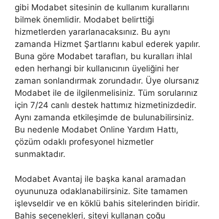
gibi Modabet sitesinin de kullanım kurallarını
bilmek önemlidir. Modabet belirttiği
hizmetlerden yararlanacaksınız. Bu aynı
zamanda Hizmet Şartlarını kabul ederek yapılır.
Buna göre Modabet tarafları, bu kuralları ihlal
eden herhangi bir kullanıcının üyeliğini her
zaman sonlandırmak zorundadır. Üye olursanız
Modabet ile de ilgilenmelisiniz. Tüm sorularınız
için 7/24 canlı destek hattımız hizmetinizdedir.
Aynı zamanda etkileşimde de bulunabilirsiniz.
Bu nedenle Modabet Online Yardım Hattı,
çözüm odaklı profesyonel hizmetler
sunmaktadır.
Modabet Avantaj ile başka kanal aramadan
oyununuza odaklanabilirsiniz. Site tamamen
işlevseldir ve en köklü bahis sitelerinden biridir.
Bahis seçenekleri, siteyi kullanan çoğu