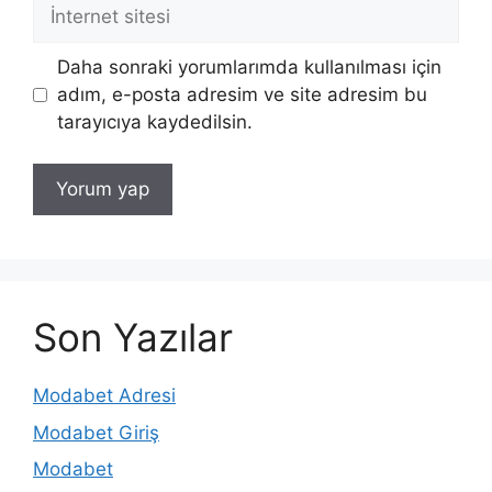
İnternet
sitesi
Daha sonraki yorumlarımda kullanılması için
adım, e-posta adresim ve site adresim bu
tarayıcıya kaydedilsin.
Son Yazılar
Modabet Adresi
Modabet Giriş
Modabet