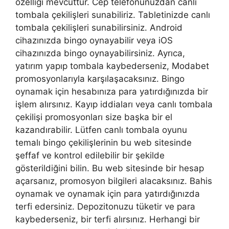
özelliği mevcuttur. Cep telefonunuzdan canlı
tombala çekilişleri sunabiliriz. Tabletinizde canlı
tombala çekilişleri sunabilirsiniz. Android
cihazınızda bingo oynayabilir veya iOS
cihazınızda bingo oynayabilirsiniz. Ayrıca,
yatırım yapıp tombala kaybederseniz, Modabet
promosyonlarıyla karşılaşacaksınız. Bingo
oynamak için hesabınıza para yatırdığınızda bir
işlem alırsınız. Kayıp iddiaları veya canlı tombala
çekilişi promosyonları size başka bir el
kazandırabilir. Lütfen canlı tombala oyunu
temalı bingo çekilişlerinin bu web sitesinde
şeffaf ve kontrol edilebilir bir şekilde
gösterildiğini bilin. Bu web sitesinde bir hesap
açarsanız, promosyon bilgileri alacaksınız. Bahis
oynamak ve oynamak için para yatırdığınızda
terfi edersiniz. Depozitonuzu tüketir ve para
kaybederseniz, bir terfi alırsınız. Herhangi bir