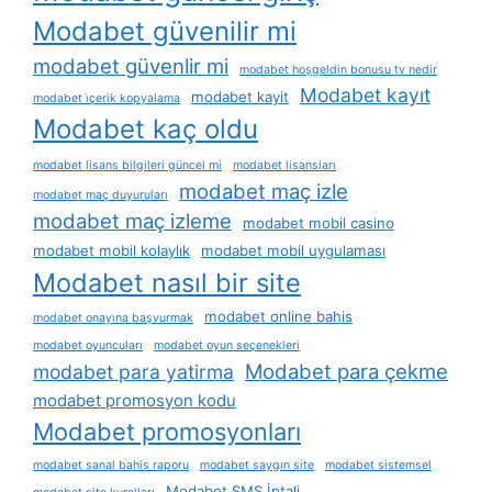
Modabet güvenilir mi
modabet güvenlir mi
modabet hoşgeldin bonusu tv nedir
Modabet kayıt
modabet kayit
modabet i̇çerik kopyalama
Modabet kaç oldu
modabet lisans bilgileri güncel mi
modabet lisansları
modabet maç izle
modabet maç duyuruları
modabet maç izleme
modabet mobil casino
modabet mobil kolaylık
modabet mobil uygulaması
Modabet nasıl bir site
modabet online bahis
modabet onayına başvurmak
modabet oyuncuları
modabet oyun seçenekleri
Modabet para çekme
modabet para yatirma
modabet promosyon kodu
Modabet promosyonları
modabet sanal bahis raporu
modabet saygın site
modabet sistemsel
Modabet SMS İptali