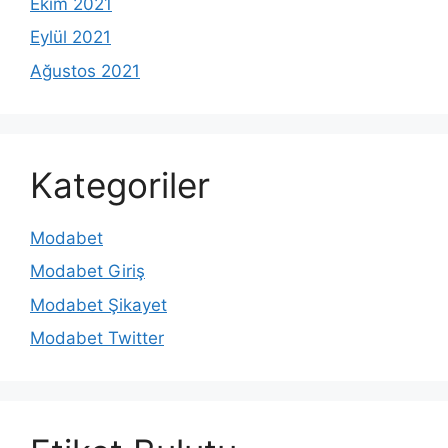
Ekim 2021
Eylül 2021
Ağustos 2021
Kategoriler
Modabet
Modabet Giriş
Modabet Şikayet
Modabet Twitter