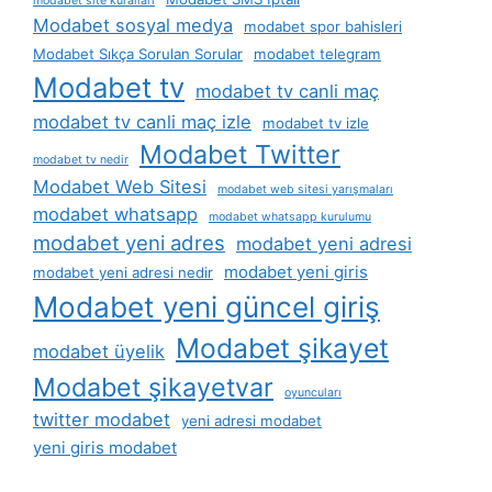
modabet site kuralları
Modabet sosyal medya
modabet spor bahisleri
Modabet Sıkça Sorulan Sorular
modabet telegram
Modabet tv
modabet tv canli maç
modabet tv canli maç izle
modabet tv izle
Modabet Twitter
modabet tv nedir
Modabet Web Sitesi
modabet web sitesi yarışmaları
modabet whatsapp
modabet whatsapp kurulumu
modabet yeni adres
modabet yeni adresi
modabet yeni giris
modabet yeni adresi nedir
Modabet yeni güncel giriş
Modabet şikayet
modabet üyelik
Modabet şikayetvar
oyuncuları
twitter modabet
yeni adresi modabet
yeni giris modabet