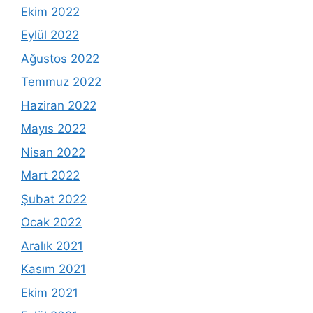
Ekim 2022
Eylül 2022
Ağustos 2022
Temmuz 2022
Haziran 2022
Mayıs 2022
Nisan 2022
Mart 2022
Şubat 2022
Ocak 2022
Aralık 2021
Kasım 2021
Ekim 2021