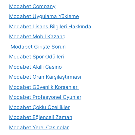
Modabet Company
Modabet Uygulama Yükleme
Modabet Lisans Bilgileri Hakkında
Modabet Mobil Kazanç
Modabet Girişte Sorun
Modabet Spor Ödülleri
Modabet Akıllı Casino
Modabet Oran Karşılaştırması
Modabet Güvenlik Korsanları
Modabet Profesyonel Oyunlar
Modabet Çoklu Özellikler
Modabet Eğlenceli Zaman
Modabet Yerel Casinolar