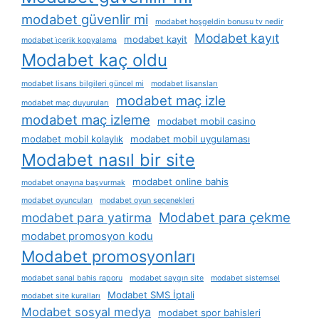
modabet güvenlir mi
modabet hoşgeldin bonusu tv nedir
Modabet kayıt
modabet kayit
modabet i̇çerik kopyalama
Modabet kaç oldu
modabet lisans bilgileri güncel mi
modabet lisansları
modabet maç izle
modabet maç duyuruları
modabet maç izleme
modabet mobil casino
modabet mobil kolaylık
modabet mobil uygulaması
Modabet nasıl bir site
modabet online bahis
modabet onayına başvurmak
modabet oyuncuları
modabet oyun seçenekleri
Modabet para çekme
modabet para yatirma
modabet promosyon kodu
Modabet promosyonları
modabet sanal bahis raporu
modabet saygın site
modabet sistemsel
Modabet SMS İptali
modabet site kuralları
Modabet sosyal medya
modabet spor bahisleri