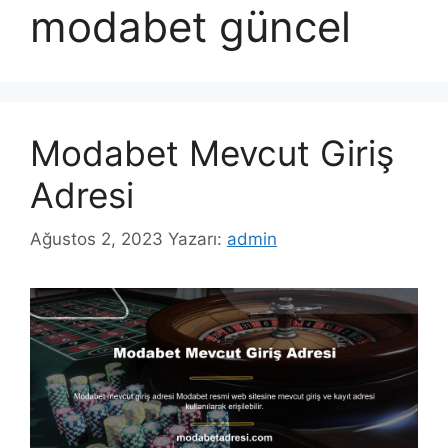
modabet güncel
Modabet Mevcut Giriş
Adresi
Ağustos 2, 2023
Yazarı:
admin