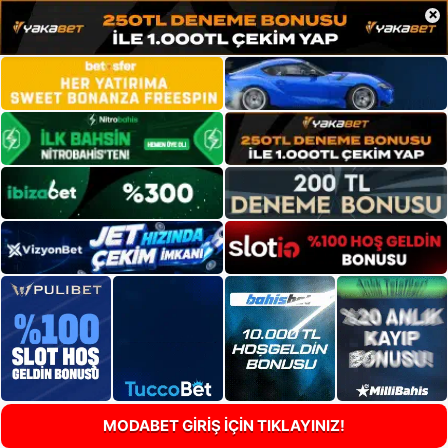
×
MODABET GİRİŞ İÇİN TIKLAYINIZ!