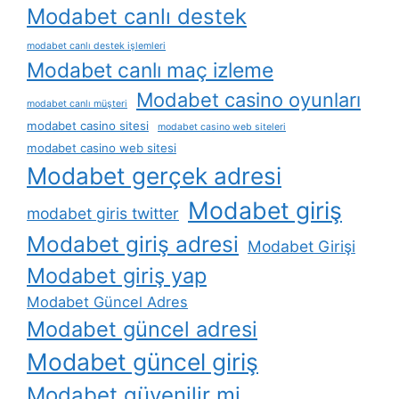
Modabet canlı destek
modabet canlı destek işlemleri
Modabet canlı maç izleme
Modabet casino oyunları
modabet canlı müşteri
modabet casino sitesi
modabet casino web siteleri
modabet casino web sitesi
Modabet gerçek adresi
Modabet giriş
modabet giris twitter
Modabet giriş adresi
Modabet Girişi
Modabet giriş yap
Modabet Güncel Adres
Modabet güncel adresi
Modabet güncel giriş
Modabet güvenilir mi