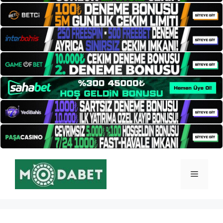
İçeriğe
atla
Menü