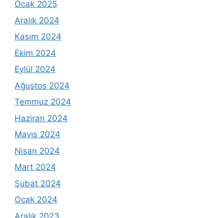
Ocak 2025
Aralık 2024
Kasım 2024
Ekim 2024
Eylül 2024
Ağustos 2024
Temmuz 2024
Haziran 2024
Mayıs 2024
Nisan 2024
Mart 2024
Şubat 2024
Ocak 2024
Aralık 2023