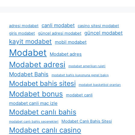
canli modabet
adresi modabet
casino sitesi modabet
güncel modabet
giris modabet
güncel adresi modabet
kayit modabet
mobil modabet
Modabet
Modabet adres
Modabet adresi
modabet amerikan ruleti
Modabet Bahis
modabet bahis kuponuna genel bakış
Modabet bahis sitesi
modabet basketbol oranları
Modabet bonus
modabet canli
modabet canli maç izle
Modabet canlı bahis
Modabet Canlı Bahis Sitesi
modabet canlı bahis seçenekleri
Modabet canlı casino