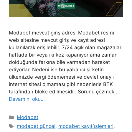
Modabet mevcut giriş adresi Modabet resmi
web sitesine mevcut giriş ve kayıt adresi
kullanılarak erişilebilir. 7/24 açık olan mağazalar
haftada bir veya iki kez kapanıyor ama zaman
dolduğunda farkına bile varmadan hareket
ediyorlar. Nedeni ise bu yabancı şirketin
ülkemizde vergi ödememesi ve devlet onaylı
internet sitesi olmaması gibi nedenlerle BTK
tarafından bloke edilmesidir. Sorunu çözmek …
Devamını oku…
Kategoriler
Modabet
Etiketler
modabet güncel
,
modabet kayıt i̇şlemleri
,