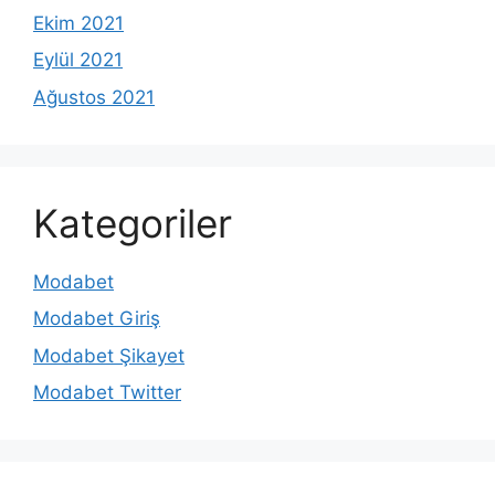
Ekim 2021
Eylül 2021
Ağustos 2021
Kategoriler
Modabet
Modabet Giriş
Modabet Şikayet
Modabet Twitter