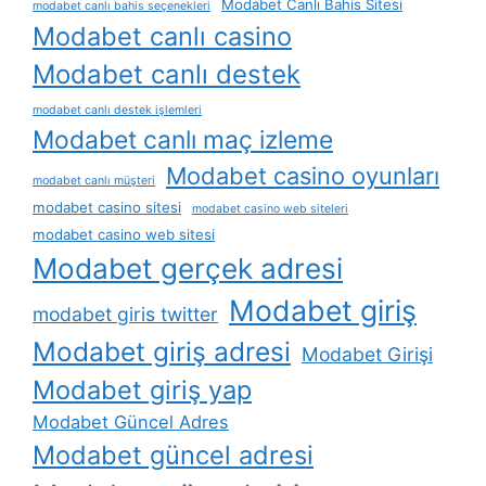
Modabet Canlı Bahis Sitesi
modabet canlı bahis seçenekleri
Modabet canlı casino
Modabet canlı destek
modabet canlı destek işlemleri
Modabet canlı maç izleme
Modabet casino oyunları
modabet canlı müşteri
modabet casino sitesi
modabet casino web siteleri
modabet casino web sitesi
Modabet gerçek adresi
Modabet giriş
modabet giris twitter
Modabet giriş adresi
Modabet Girişi
Modabet giriş yap
Modabet Güncel Adres
Modabet güncel adresi