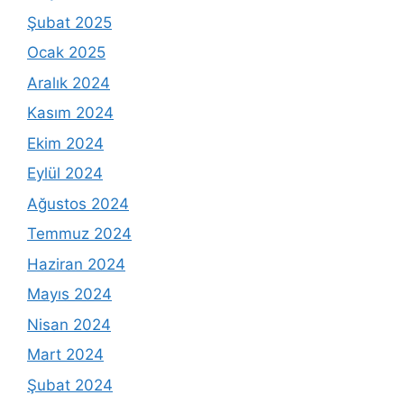
Şubat 2025
Ocak 2025
Aralık 2024
Kasım 2024
Ekim 2024
Eylül 2024
Ağustos 2024
Temmuz 2024
Haziran 2024
Mayıs 2024
Nisan 2024
Mart 2024
Şubat 2024