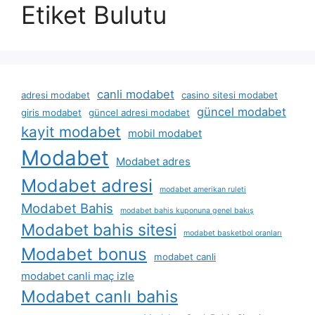
Etiket Bulutu
canli modabet
adresi modabet
casino sitesi modabet
güncel modabet
giris modabet
güncel adresi modabet
kayit modabet
mobil modabet
Modabet
Modabet adres
Modabet adresi
modabet amerikan ruleti
Modabet Bahis
modabet bahis kuponuna genel bakış
Modabet bahis sitesi
modabet basketbol oranları
Modabet bonus
modabet canli
modabet canli maç izle
Modabet canlı bahis