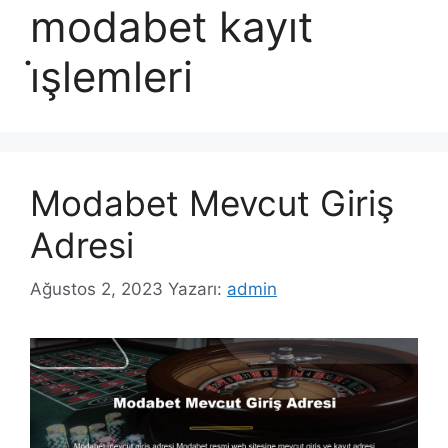
modabet kayıt
i̇şlemleri
Modabet Mevcut Giriş
Adresi
Ağustos 2, 2023
Yazarı:
admin