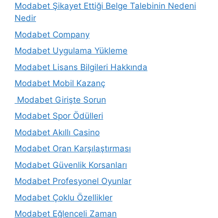
Modabet Şikayet Ettiği Belge Talebinin Nedeni
Nedir
Modabet Company
Modabet Uygulama Yükleme
Modabet Lisans Bilgileri Hakkında
Modabet Mobil Kazanç
Modabet Girişte Sorun
Modabet Spor Ödülleri
Modabet Akıllı Casino
Modabet Oran Karşılaştırması
Modabet Güvenlik Korsanları
Modabet Profesyonel Oyunlar
Modabet Çoklu Özellikler
Modabet Eğlenceli Zaman