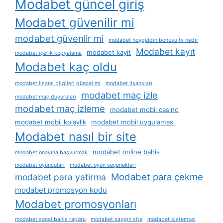
Modabet güncel giriş
Modabet güvenilir mi
modabet güvenlir mi
modabet hoşgeldin bonusu tv nedir
Modabet kayıt
modabet kayit
modabet i̇çerik kopyalama
Modabet kaç oldu
modabet lisans bilgileri güncel mi
modabet lisansları
modabet maç izle
modabet maç duyuruları
modabet maç izleme
modabet mobil casino
modabet mobil kolaylık
modabet mobil uygulaması
Modabet nasıl bir site
modabet online bahis
modabet onayına başvurmak
modabet oyuncuları
modabet oyun seçenekleri
Modabet para çekme
modabet para yatirma
modabet promosyon kodu
Modabet promosyonları
modabet sanal bahis raporu
modabet saygın site
modabet sistemsel